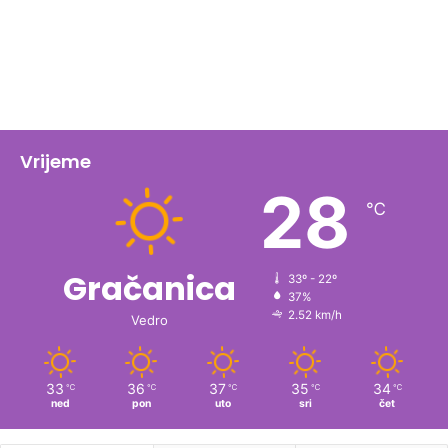
Vrijeme
28
℃
Gračanica
33º - 22º
37%
2.52 km/h
Vedro
33
36
37
35
34
℃
℃
℃
℃
℃
ned
pon
uto
sri
čet