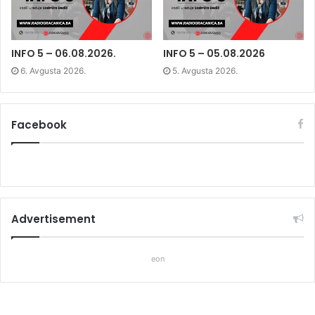
i
n
i
n
d
n
d
o
d
o
w
o
w
)
w
)
)
INFO 5 – 06.08.2026.
INFO 5 – 05.08.2026
6. Avgusta 2026.
5. Avgusta 2026.
Facebook
Advertisement
eon