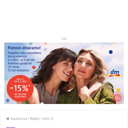
DM
Naslovna
/
Radio
/
Info 5