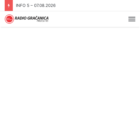
INFO 5 – 06.08.2026.
Me