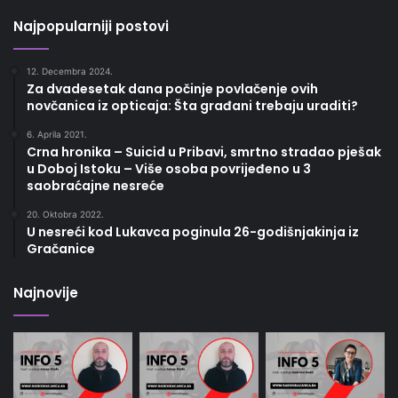
Najpopularniji postovi
12. Decembra 2024.
Za dvadesetak dana počinje povlačenje ovih
novčanica iz opticaja: Šta građani trebaju uraditi?
6. Aprila 2021.
Crna hronika – Suicid u Pribavi, smrtno stradao pješak
u Doboj Istoku – Više osoba povrijeđeno u 3
saobraćajne nesreće
20. Oktobra 2022.
U nesreći kod Lukavca poginula 26-godišnjakinja iz
Gračanice
Najnovije