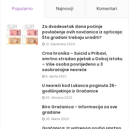
Popularno
Najnoviji
Komentari
Za dvadesetak dana počinje
povlačenje ovih novčanica iz opticaja:
Šta građani trebaju uraditi?
12. Decembra 2024.
Crna hronika – Suicid u Pribavi,
smrtno stradao pješak u Doboj Istoku
– Više osoba povrijeđeno u 3
saobraćajne nesreće
6. Aprila 2021.
U nesreći kod Lukavca poginula 26-
godišnjakinja iz Gračanice
20. Oktobra 2022.
Biro Gračanica – Informacija za sve
građane
30. Marta 2020.
Gračanica: Iz vatrenog oružja smrtno