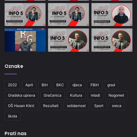
Oznake
2022
April
BiH
BKC
djeca
FBiH
grad
Gradska uprava
Gračanica
Kultura
mladi
Nogomet
OŠ Hasan Kikić
Rezultati
solidarnost
Sport
sreca
škola
Prati nas