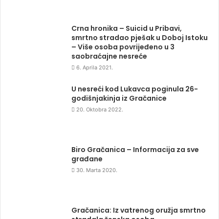
Crna hronika – Suicid u Pribavi,
smrtno stradao pješak u Doboj Istoku
– Više osoba povrijeđeno u 3
saobraćajne nesreće
6. Aprila 2021.
U nesreći kod Lukavca poginula 26-
godišnjakinja iz Gračanice
20. Oktobra 2022.
Biro Gračanica – Informacija za sve
građane
30. Marta 2020.
Gračanica: Iz vatrenog oružja smrtno