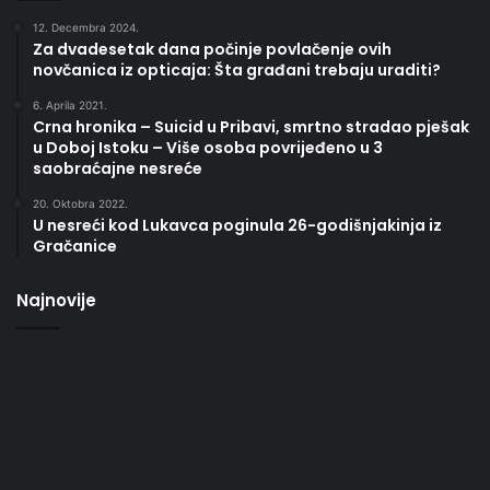
12. Decembra 2024.
Za dvadesetak dana počinje povlačenje ovih
novčanica iz opticaja: Šta građani trebaju uraditi?
6. Aprila 2021.
Crna hronika – Suicid u Pribavi, smrtno stradao pješak
u Doboj Istoku – Više osoba povrijeđeno u 3
saobraćajne nesreće
20. Oktobra 2022.
U nesreći kod Lukavca poginula 26-godišnjakinja iz
Gračanice
Najnovije