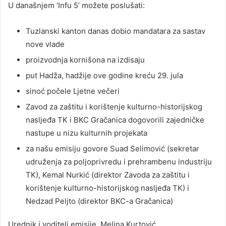
U današnjem ‘Infu 5’ možete poslušati:
Tuzlanski kanton danas dobio mandatara za sastav
nove vlade
proizvodnja kornišona na izdisaju
put Hadža, hadžije ove godine kreću 29. jula
sinoć počele Ljetne večeri
Zavod za zaštitu i korištenje kulturno-historijskog
nasljeđa TK i BKC Gračanica dogovorili zajedničke
nastupe u nizu kulturnih projekata
za našu emisiju govore Suad Selimović (sekretar
udruženja za poljoprivredu i prehrambenu industriju
TK), Kemal Nurkić (direktor Zavoda za zaštitu i
korištenje kulturno-historijskog nasljeđa TK) i
Nedzad Peljto (direktor BKC-a Gračanica)
Urednik i voditelj emisije, Melina Kurtović