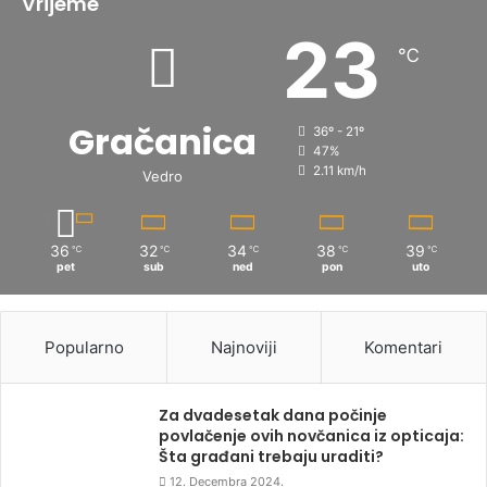
Vrijeme
23
℃
Gračanica
36º - 21º
47%
2.11 km/h
Vedro
36
32
34
38
39
℃
℃
℃
℃
℃
pet
sub
ned
pon
uto
Popularno
Najnoviji
Komentari
Za dvadesetak dana počinje
povlačenje ovih novčanica iz opticaja:
Šta građani trebaju uraditi?
12. Decembra 2024.