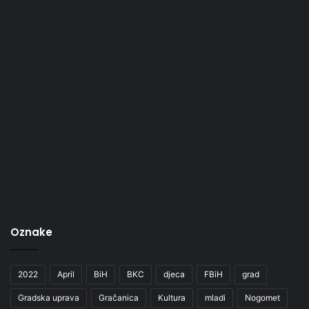
Oznake
2022
April
BiH
BKC
djeca
FBiH
grad
Gradska uprava
Gračanica
Kultura
mladi
Nogomet