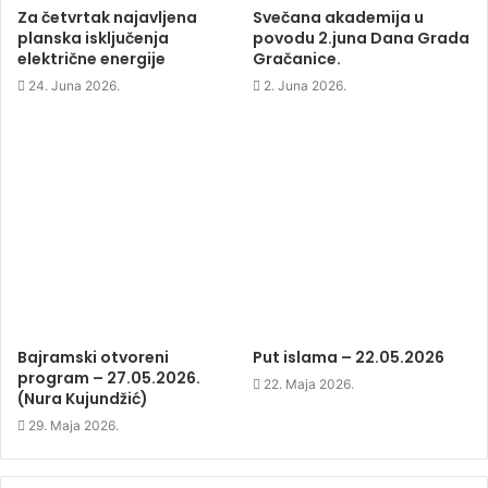
e
w
e
Za četvrtak najavljena
Svečana akademija u
w
w
w
planska isključenja
povodu 2.juna Dana Grada
w
i
w
i
n
i
električne energije
Gračanice.
n
d
n
d
o
d
24. Juna 2026.
2. Juna 2026.
o
w
o
w
)
w
)
)
Bajramski otvoreni
Put islama – 22.05.2026
program – 27.05.2026.
22. Maja 2026.
(Nura Kujundžić)
29. Maja 2026.