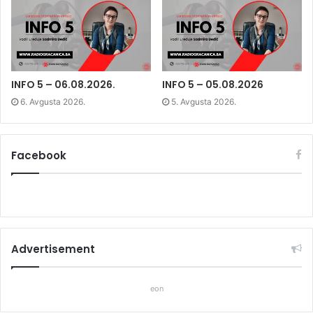
n
e
n
e
w
e
w
w
w
w
i
w
i
n
i
n
d
n
d
o
d
o
w
o
w
)
w
)
)
INFO 5 – 06.08.2026.
INFO 5 – 05.08.2026
6. Avgusta 2026.
5. Avgusta 2026.
Facebook
Advertisement
eon