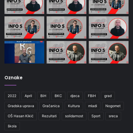
Oznake
2022
April
BiH
BKC
djeca
FBiH
grad
Gradska uprava
Gračanica
Kultura
mladi
Nogomet
OŠ Hasan Kikić
Rezultati
solidarnost
Sport
sreca
škola