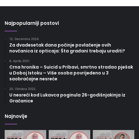
Najpopularniji postovi
12. Decembra 2024.
Za dvadesetak dana počinje povlačenje ovih
novčanica iz opticaja: Šta građani trebaju uraditi?
6. Aprila 2021.
Crna hronika – Suicid u Pribavi, smrtno stradao pješak
u Doboj Istoku – Više osoba povrijeđeno u 3
saobraćajne nesreće
20. Oktobra 2022.
U nesreći kod Lukavca poginula 26-godišnjakinja iz
Gračanice
Najnovije