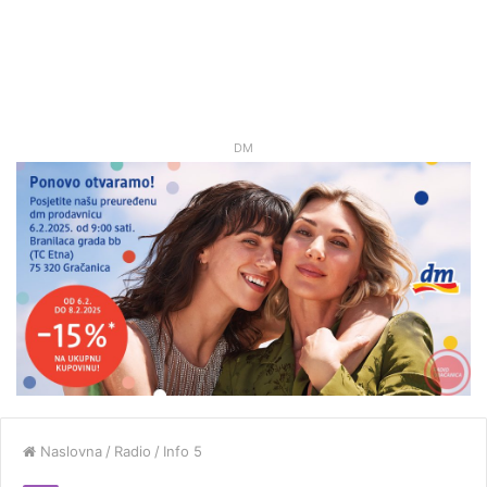
DM
Naslovna
/
Radio
/
Info 5