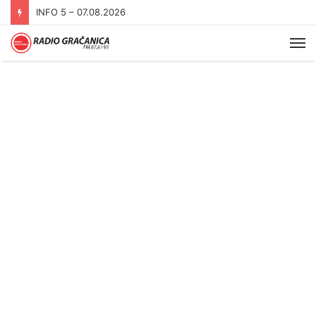
INFO 5 – 06.08.2026.
Me