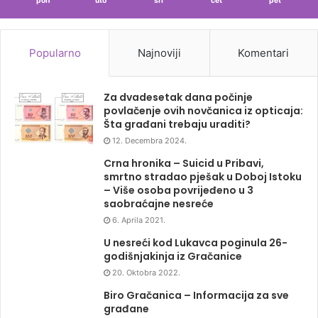
pon
uto
sri
čet
pet
Popularno
Najnoviji
Komentari
Za dvadesetak dana počinje
povlačenje ovih novčanica iz opticaja:
Šta građani trebaju uraditi?
12. Decembra 2024.
Crna hronika – Suicid u Pribavi,
smrtno stradao pješak u Doboj Istoku
– Više osoba povrijeđeno u 3
saobraćajne nesreće
6. Aprila 2021.
U nesreći kod Lukavca poginula 26-
godišnjakinja iz Gračanice
20. Oktobra 2022.
Biro Gračanica – Informacija za sve
građane