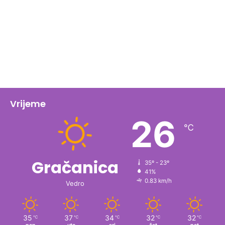
Vrijeme
26
℃
Gračanica
35º - 23º
41%
0.83 km/h
Vedro
35
37
34
32
32
℃
℃
℃
℃
℃