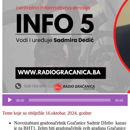
Audio
00:00
00:00
Player
Teme koje su obilježile 16.oktobar. 2024. godine
Novoizabrani gradonačelnik Gračanice Sadmir Džebo kazao
je za BHT1, želim biti gradonačelnik svih građana Gračanice
Kemal Bratić, načelnik Općine Doboj Istok prezentirao je
prioritete za mlade