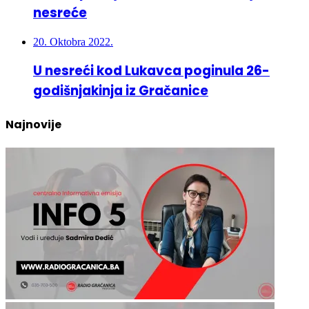
20. Oktobra 2022.
U nesreći kod Lukavca poginula 26-
godišnjakinja iz Gračanice
Najnovije