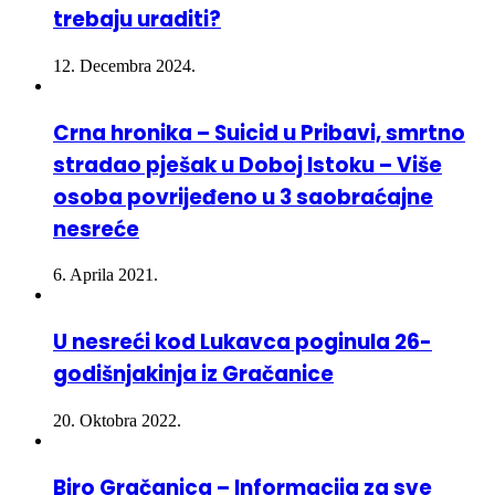
12. Decembra 2024.
Crna hronika – Suicid u Pribavi, smrtno
stradao pješak u Doboj Istoku – Više
osoba povrijeđeno u 3 saobraćajne
nesreće
6. Aprila 2021.
U nesreći kod Lukavca poginula 26-
godišnjakinja iz Gračanice
20. Oktobra 2022.
Biro Gračanica – Informacija za sve
građane