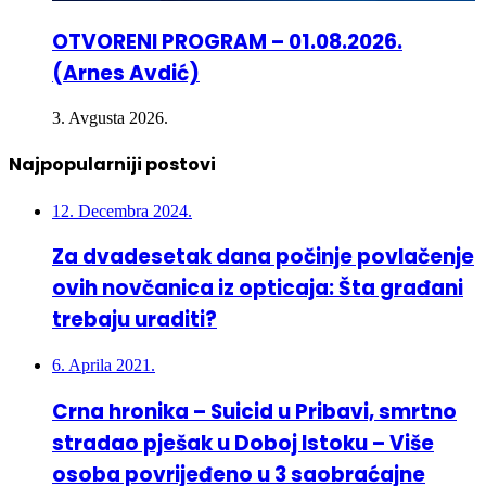
OTVORENI PROGRAM – 01.08.2026.
(Arnes Avdić)
3. Avgusta 2026.
Najpopularniji postovi
12. Decembra 2024.
Za dvadesetak dana počinje povlačenje
ovih novčanica iz opticaja: Šta građani
trebaju uraditi?
6. Aprila 2021.
Crna hronika – Suicid u Pribavi, smrtno
stradao pješak u Doboj Istoku – Više
osoba povrijeđeno u 3 saobraćajne
nesreće