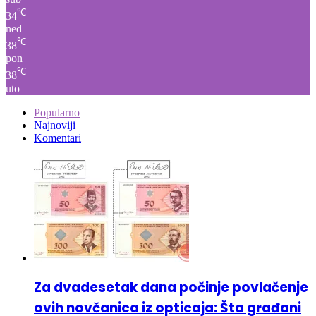
ned
℃
38
pon
℃
38
uto
Popularno
Najnoviji
Komentari
Za dvadesetak dana počinje povlačenje
ovih novčanica iz opticaja: Šta građani
trebaju uraditi?