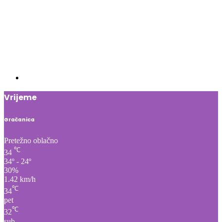
Vrijeme
Gračanica
Pretežno oblačno
℃
34
34º - 24º
30%
1.42 km/h
℃
34
pet
℃
32
sub
℃
34