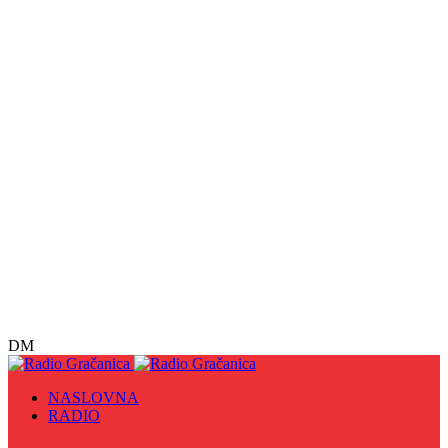
DM
NASLOVNA
RADIO
Sve
09. maj - Dan pobjede nad fašizmom, Dan Europe i
Dan Zlatnih ljiljana