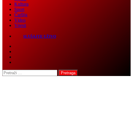
Čaršija
Video
Vijesti
SLUŠAJTE UŽIVO
Pretraga: