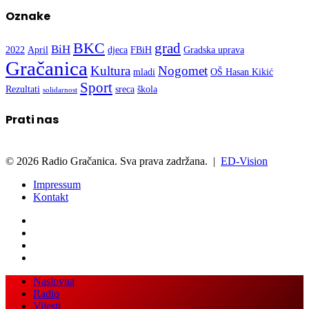
BKC
grad
BiH
2022
April
djeca
FBiH
Gradska uprava
Gračanica
Kultura
Nogomet
mladi
OŠ Hasan Kikić
Sport
Rezultati
sreca
škola
solidarnost
Prati nas
© 2026 Radio Gračanica. Sva prava zadržana. |
ED-Vision
Impressum
Kontakt
Facebook
Twitter
LinkedIn
WhatsApp
Viber
Back
Close
Naslovna
to
Radio
top
Vijesti
button
Kultura
Sport