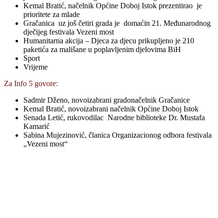
Gračanica uz još četiri grada je domaćin 21. Međunarodnog
dječijeg festivala Vezeni most
Humanitarna akcija – Djeca za djecu prikupljeno je 210
paketića za mališane u poplavljenim djelovima BiH
Sport
Vrijeme
Za Info 5 govore:
Sadmir Dženo, novoizabrani gradonačelnik Gračanice
Kemal Bratić, novoizabrani načelnik Općine Doboj Istok
Senada Letić, rukovodilac Narodne biblioteke Dr. Mustafa
Kamarić
Sabina Mujezinović, članica Organizacionog odbora festivala
„Vezeni most“