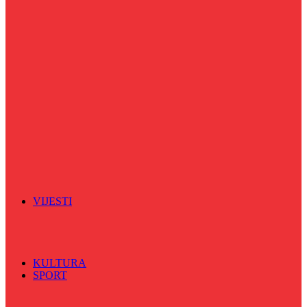
Puls života
Radio ordinacija
Radio razglednica
Razgovor s povodom
Riječ više
Riznica znanja
Sa sportskih terena
Šareni sat
Sedmicna hronika
Spektar
Srednjoškolci na talasu
Vijećnićka hronika
Vjerski program
Znamenite BH ličnosti
VIJESTI
Sve
BKC
Kino
Koncerti
KULTURA
SPORT
Sve
Nogomet
Odbojka
Rukomet