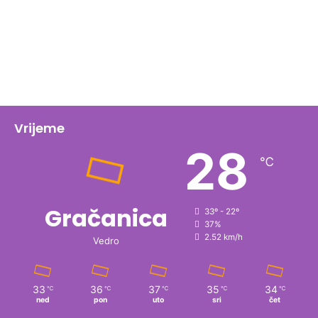
Vrijeme
28
℃
Gračanica
33º - 22º
37%
2.52 km/h
Vedro
33
36
37
35
34
℃
℃
℃
℃
℃
ned
pon
uto
sri
čet