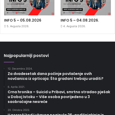
INFO 5 – 05.08.2026
INFO 5 – 04.08.2026.
5. Avgusta 2026.
4. Avgusta 2026.
Najpopularniji postovi
12. Decembra 2024.
Za dvadesetak dana počinje povlačenje ovih
novčanica iz opticaja: Šta građani trebaju uraditi?
6. Aprila 2021.
Crna hronika – Suicid u Pribavi, smrtno stradao pješak
u Doboj Istoku – Više osoba povrijeđeno u 3
saobraćajne nesreće
20. Oktobra 2022.