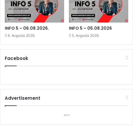
w
w
w
w
i
w
i
n
i
n
d
n
d
o
d
o
w
o
w
)
w
)
)
INFO 5 – 06.08.2026.
INFO 5 – 05.08.2026
6. Avgusta 2026.
5. Avgusta 2026.
Facebook
Advertisement
eon