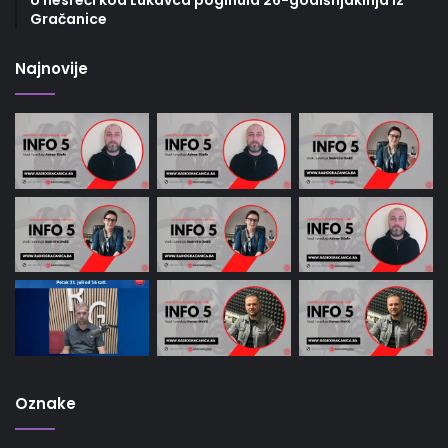
U nesreći kod Lukavca poginula 26-godišnjakinja iz
Gračanice
Najnovije
Oznake