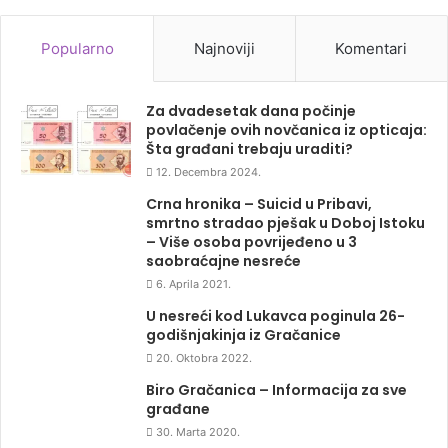
Popularno
Najnoviji
Komentari
Za dvadesetak dana počinje
povlačenje ovih novčanica iz opticaja:
Šta građani trebaju uraditi?
12. Decembra 2024.
Crna hronika – Suicid u Pribavi,
smrtno stradao pješak u Doboj Istoku
– Više osoba povrijeđeno u 3
saobraćajne nesreće
6. Aprila 2021.
U nesreći kod Lukavca poginula 26-
godišnjakinja iz Gračanice
20. Oktobra 2022.
Biro Gračanica – Informacija za sve
građane
30. Marta 2020.