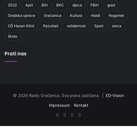
2022
April
BiH
BKC
djeca
FBiH
grad
Gradska uprava
Gračanica
Kultura
mladi
Nogomet
OŠ Hasan Kikić
Rezultati
solidarnost
Sport
sreca
škola
Prati nas
© 2026 Radio Gračanica. Sva prava zadržana. |
ED-Vision
Impressum
Kontakt