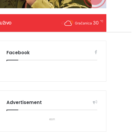
℃
30
 UŽIVO
Gračanica
Facebook
Advertisement
eon