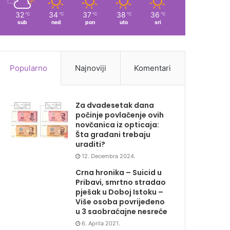
32
34
37
38
36
℃
℃
℃
℃
℃
sub
ned
pon
uto
sri
Popularno
Najnoviji
Komentari
Za dvadesetak dana
počinje povlačenje ovih
novčanica iz opticaja:
Šta građani trebaju
uraditi?
12. Decembra 2024.
Crna hronika – Suicid u
Pribavi, smrtno stradao
pješak u Doboj Istoku –
Više osoba povrijeđeno
u 3 saobraćajne nesreće
6. Aprila 2021.