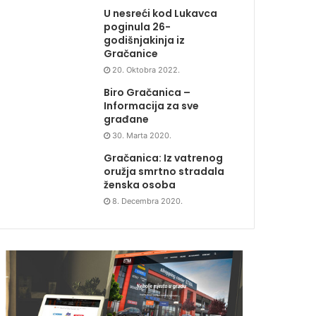
U nesreći kod Lukavca
poginula 26-
godišnjakinja iz
Gračanice
20. Oktobra 2022.
Biro Gračanica –
Informacija za sve
građane
30. Marta 2020.
Gračanica: Iz vatrenog
oružja smrtno stradala
ženska osoba
8. Decembra 2020.