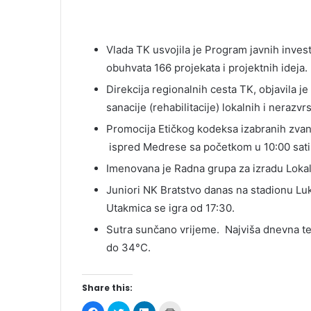
Vlada TK usvojila je Program javnih inves
obuhvata 166 projekata i projektnih ideja.
Direkcija regionalnih cesta TK, objavila j
sanacije (rehabilitacije) lokalnih i neraz
Promocija Etičkog kodeksa izabranih zvani
ispred Medrese sa početkom u 10:00 sati
Imenovana je Radna grupa za izradu Loka
Juniori NK Bratstvo danas na stadionu Luke
Utakmica se igra od 17:30.
Sutra sunčano vrijeme. Najviša dnevna t
do 34°C.
Share this:
C
C
C
C