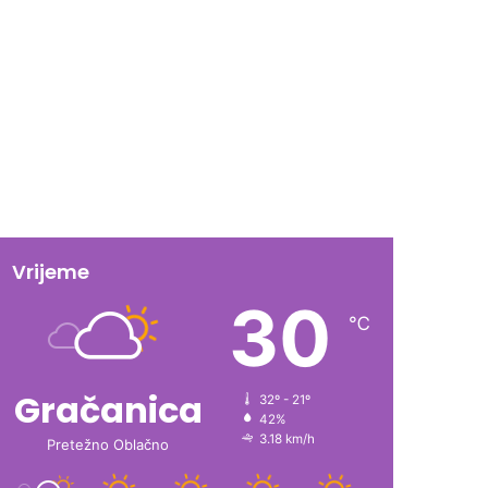
Vrijeme
30
℃
Gračanica
32º - 21º
42%
3.18 km/h
Pretežno Oblačno