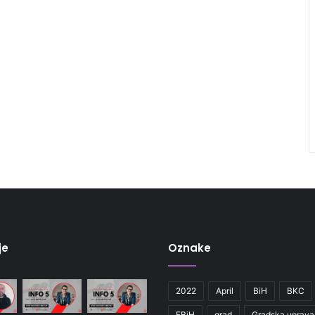
je
Oznake
2022
April
BiH
BKC
FBiH
grad
Gradska uprava