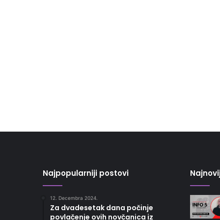
Najpopularniji postovi
Najnovi
12. Decembra 2024.
Za dvadesetak dana počinje
povlačenje ovih novčanica iz