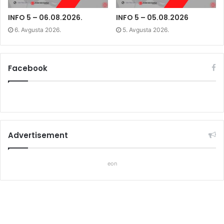
o
w
o
w
)
w
)
)
INFO 5 – 06.08.2026.
INFO 5 – 05.08.2026
6. Avgusta 2026.
5. Avgusta 2026.
Facebook
Advertisement
eon