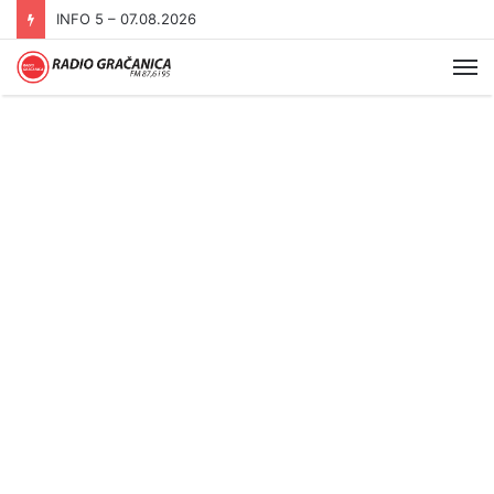
INFO 5 – 06.08.2026.
Me