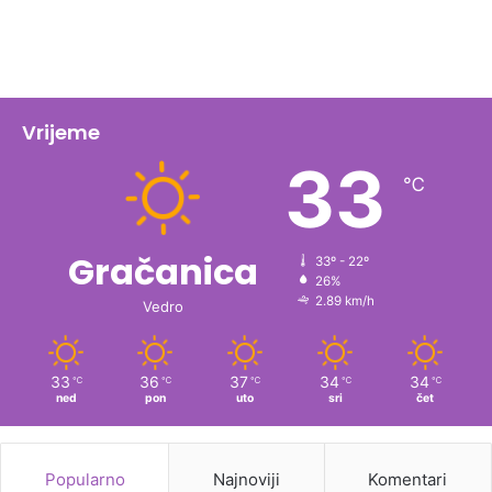
Vrijeme
33
℃
Gračanica
33º - 22º
26%
2.89 km/h
Vedro
33
36
37
34
34
℃
℃
℃
℃
℃
ned
pon
uto
sri
čet
Popularno
Najnoviji
Komentari