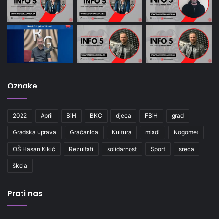
Oznake
2022
April
BiH
BKC
djeca
FBiH
grad
Gradska uprava
Gračanica
Kultura
mladi
Nogomet
OŠ Hasan Kikić
Rezultati
solidarnost
Sport
sreca
škola
Prati nas