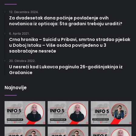
12. Decembra 2024.
Za dvadesetak dana počinje povlačenje ovih
novčanica iz opticaja: Šta građani trebaju uraditi?
6. Aprila 2021.
Crna hronika – Suicid u Pribavi, smrtno stradao pješak
u Doboj Istoku – Više osoba povrijeđeno u 3
saobraćajne nesreće
20. Oktobra 2022.
U nesreći kod Lukavca poginula 26-godišnjakinja iz
Gračanice
Najnovije