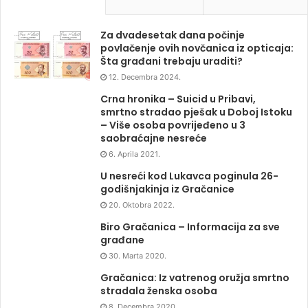
Za dvadesetak dana počinje
povlačenje ovih novčanica iz opticaja:
Šta građani trebaju uraditi?
12. Decembra 2024.
Crna hronika – Suicid u Pribavi,
smrtno stradao pješak u Doboj Istoku
– Više osoba povrijeđeno u 3
saobraćajne nesreće
6. Aprila 2021.
U nesreći kod Lukavca poginula 26-
godišnjakinja iz Gračanice
20. Oktobra 2022.
Biro Gračanica – Informacija za sve
građane
30. Marta 2020.
Gračanica: Iz vatrenog oružja smrtno
stradala ženska osoba
8. Decembra 2020.