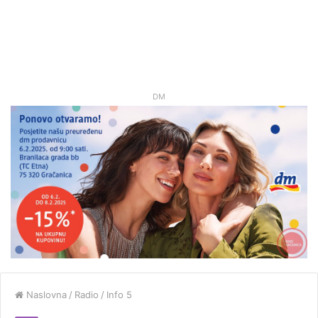
DM
Naslovna
/
Radio
/
Info 5