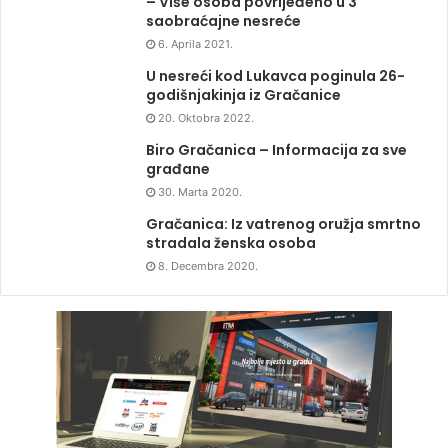
– Više osoba povrijeđeno u 3
saobraćajne nesreće
6. Aprila 2021.
U nesreći kod Lukavca poginula 26-
godišnjakinja iz Gračanice
20. Oktobra 2022.
Biro Gračanica – Informacija za sve
građane
30. Marta 2020.
Gračanica: Iz vatrenog oružja smrtno
stradala ženska osoba
8. Decembra 2020.