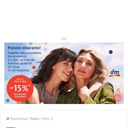
DM
Naslovna
/
Radio
/
Info 5