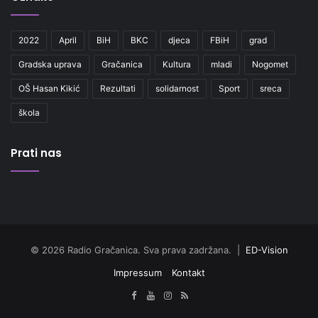
2022
April
BiH
BKC
djeca
FBiH
grad
Gradska uprava
Gračanica
Kultura
mladi
Nogomet
OŠ Hasan Kikić
Rezultati
solidarnost
Sport
sreca
škola
Prati nas
© 2026 Radio Gračanica. Sva prava zadržana. |
ED-Vision
Impressum
Kontakt