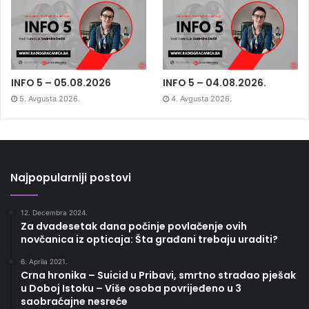
INFO 5 – 05.08.2026
INFO 5 – 04.08.2026.
5. Avgusta 2026.
4. Avgusta 2026.
Najpopularniji postovi
12. Decembra 2024.
Za dvadesetak dana počinje povlačenje ovih
novčanica iz opticaja: Šta građani trebaju uraditi?
6. Aprila 2021.
Crna hronika – Suicid u Pribavi, smrtno stradao pješak
u Doboj Istoku – Više osoba povrijeđeno u 3
saobraćajne nesreće