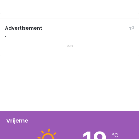
Advertisement
eon
Vrijeme
℃