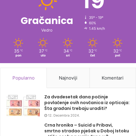
19
Gračanica
35º - 19º
60%
1.45 km/h
Vedro
35
37
34
32
32
℃
℃
℃
℃
℃
pon
uto
sri
čet
pet
Popularno
Najnoviji
Komentari
Za dvadesetak dana počinje
povlačenje ovih novčanica iz opticaja:
Šta građani trebaju uraditi?
12. Decembra 2024.
Crna hronika – Suicid u Pribavi,
smrtno stradao pješak u Doboj Istoku