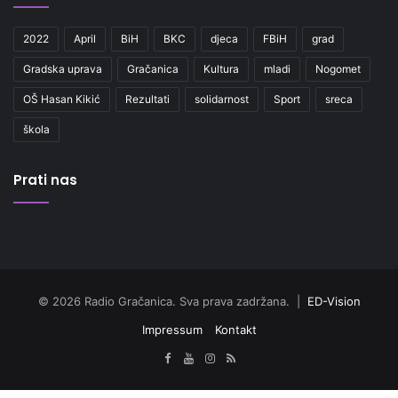
2022
April
BiH
BKC
djeca
FBiH
grad
Gradska uprava
Gračanica
Kultura
mladi
Nogomet
OŠ Hasan Kikić
Rezultati
solidarnost
Sport
sreca
škola
Prati nas
© 2026 Radio Gračanica. Sva prava zadržana. |
ED-Vision
Impressum
Kontakt