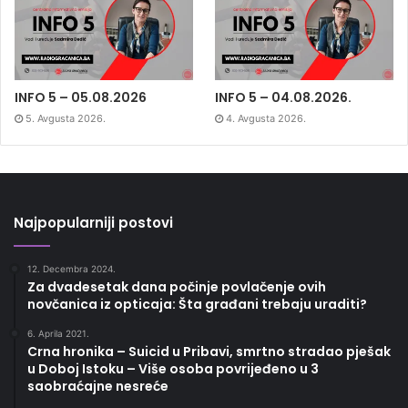
INFO 5 – 05.08.2026
INFO 5 – 04.08.2026.
5. Avgusta 2026.
4. Avgusta 2026.
Najpopularniji postovi
12. Decembra 2024.
Za dvadesetak dana počinje povlačenje ovih
novčanica iz opticaja: Šta građani trebaju uraditi?
6. Aprila 2021.
Crna hronika – Suicid u Pribavi, smrtno stradao pješak
u Doboj Istoku – Više osoba povrijeđeno u 3
saobraćajne nesreće