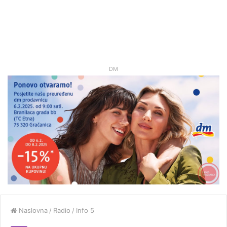
DM
Naslovna
/
Radio
/
Info 5