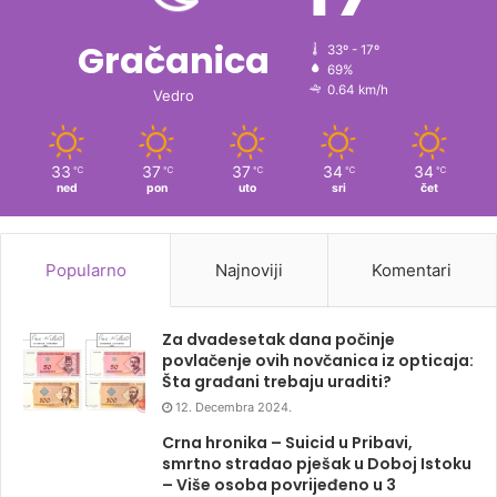
Gračanica
33º - 17º
69%
0.64 km/h
Vedro
33
37
37
34
34
℃
℃
℃
℃
℃
ned
pon
uto
sri
čet
Popularno
Najnoviji
Komentari
Za dvadesetak dana počinje
povlačenje ovih novčanica iz opticaja:
Šta građani trebaju uraditi?
12. Decembra 2024.
Crna hronika – Suicid u Pribavi,
smrtno stradao pješak u Doboj Istoku
– Više osoba povrijeđeno u 3