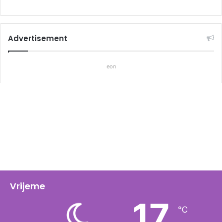
Advertisement
eon
Vrijeme
17
℃