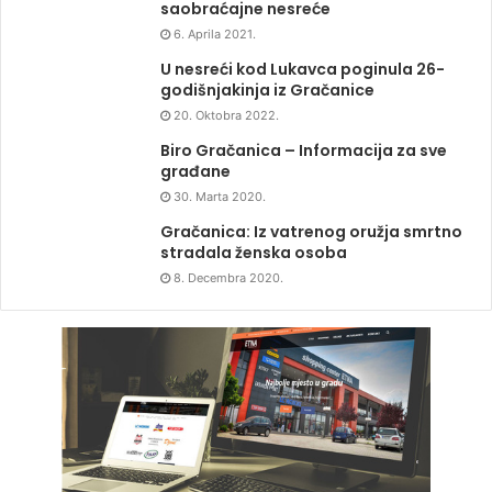
saobraćajne nesreće
6. Aprila 2021.
U nesreći kod Lukavca poginula 26-
godišnjakinja iz Gračanice
20. Oktobra 2022.
Biro Gračanica – Informacija za sve
građane
30. Marta 2020.
Gračanica: Iz vatrenog oružja smrtno
stradala ženska osoba
8. Decembra 2020.