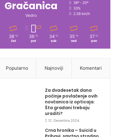
Gračanica
38º - 20º
33%
2.58 km/h
Vedro
38
36
34
35
37
℃
℃
℃
℃
℃
čet
pet
sub
ned
pon
Popularno
Najnoviji
Komentari
Za dvadesetak dana
počinje povlačenje ovih
novčanica iz opticaja:
Šta građani trebaju
uraditi?
12. Decembra 2024.
Crna hronika – Suicid u
Pribavi, smrtno stradao