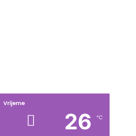
Vrijeme
26
℃