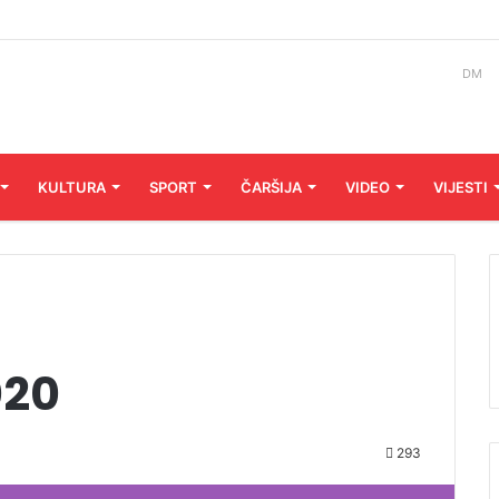
DM
KULTURA
SPORT
ČARŠIJA
VIDEO
VIJESTI
020
293
Koristite