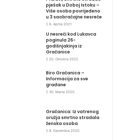
pješak u Doboj Istoku –
Više osoba povrijeđeno
u 3 saobraćajne nesreće
6. Aprila 2021.
U nesreći kod Lukavca
poginula 26-
godišnjakinja iz
Gračanice
20. Oktobra 2022.
Biro Gračanica –
Informacija za sve
građane
30. Marta 2020.
Gračanica: Iz vatrenog
oružja smrtno stradala
ženska osoba
8. Decembra 2020.