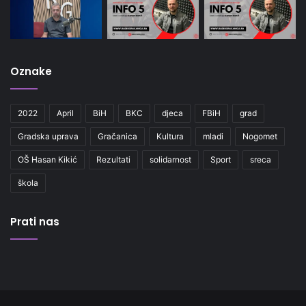
Oznake
2022
April
BiH
BKC
djeca
FBiH
grad
Gradska uprava
Gračanica
Kultura
mladi
Nogomet
OŠ Hasan Kikić
Rezultati
solidarnost
Sport
sreca
škola
Prati nas