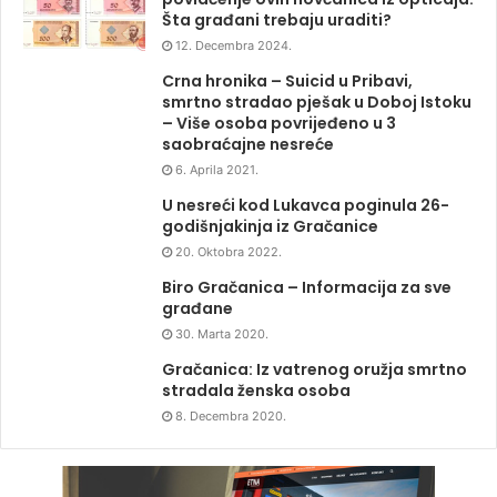
Šta građani trebaju uraditi?
12. Decembra 2024.
Crna hronika – Suicid u Pribavi,
smrtno stradao pješak u Doboj Istoku
– Više osoba povrijeđeno u 3
saobraćajne nesreće
6. Aprila 2021.
U nesreći kod Lukavca poginula 26-
godišnjakinja iz Gračanice
20. Oktobra 2022.
Biro Gračanica – Informacija za sve
građane
30. Marta 2020.
Gračanica: Iz vatrenog oružja smrtno
stradala ženska osoba
8. Decembra 2020.