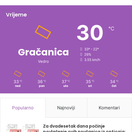
Vrijeme
30
℃
Gračanica
33º - 22º
29%
3.55 km/h
Vedro
33
36
37
35
34
℃
℃
℃
℃
℃
ned
pon
uto
sri
čet
Popularno
Najnoviji
Komentari
Za dvadesetak dana počinje
povlačenje ovih novčanica iz opticaja: