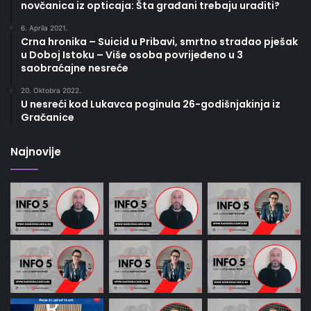
novčanica iz opticaja: Šta građani trebaju uraditi?
6. Aprila 2021.
Crna hronika – Suicid u Pribavi, smrtno stradao pješak
u Doboj Istoku – Više osoba povrijeđeno u 3
saobraćajne nesreće
20. Oktobra 2022.
U nesreći kod Lukavca poginula 26-godišnjakinja iz
Gračanice
Najnovije