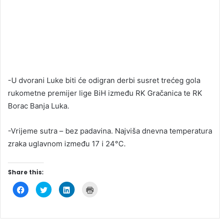
-U dvorani Luke biti će odigran derbi susret trećeg gola
rukometne premijer lige BiH između RK Gračanica te RK
Borac Banja Luka.
-Vrijeme sutra – bez padavina. Najviša dnevna temperatura
zraka uglavnom između 17 i 24°C.
Share this:
C
C
C
C
l
l
l
l
i
i
i
i
c
c
c
c
k
k
k
k
t
t
t
t