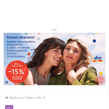
DM
Naslovna
/
Radio
/
Info 5
Info 5