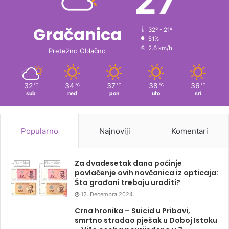
27
Gračanica
32º - 21º
51%
2.6 km/h
Pretežno Oblačno
32
34
37
38
36
℃
℃
℃
℃
℃
sub
ned
pon
uto
sri
Popularno
Najnoviji
Komentari
Za dvadesetak dana počinje
povlačenje ovih novčanica iz opticaja:
Šta građani trebaju uraditi?
12. Decembra 2024.
Crna hronika – Suicid u Pribavi,
smrtno stradao pješak u Doboj Istoku