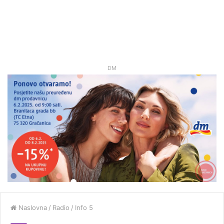
DM
Naslovna
/
Radio
/
Info 5