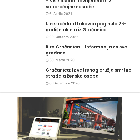
– Više osoba povrijeđeno u 3
saobraćajne nesreće
6. Aprila 2021.
U nesreći kod Lukavca poginula 26-
godišnjakinja iz Gračanice
20. Oktobra 2022.
Biro Gračanica – Informacija za sve
građane
30. Marta 2020.
Gračanica: Iz vatrenog oružja smrtno
stradala ženska osoba
8. Decembra 2020.