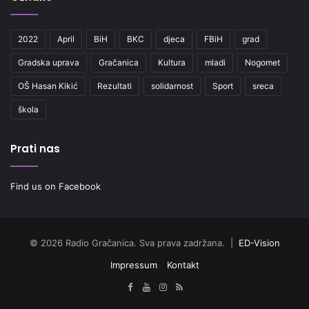
2022
April
BiH
BKC
djeca
FBiH
grad
Gradska uprava
Gračanica
Kultura
mladi
Nogomet
OŠ Hasan Kikić
Rezultati
solidarnost
Sport
sreca
škola
Prati nas
Find us on Facebook
© 2026 Radio Gračanica. Sva prava zadržana. |
ED-Vision
Impressum
Kontakt