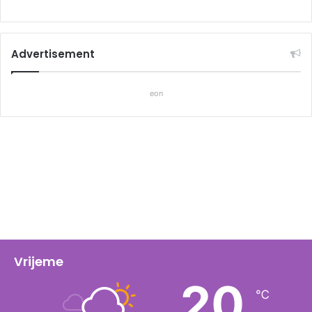
Advertisement
eon
Vrijeme
20
℃