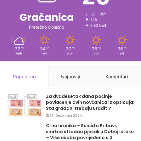
Gračanica
32º - 20º
82%
0.93 km/h
Pretežno Oblačno
32
34
37
38
36
℃
℃
℃
℃
℃
sub
ned
pon
uto
sri
Popularno
Najnoviji
Komentari
Za dvadesetak dana počinje
povlačenje ovih novčanica iz opticaja:
Šta građani trebaju uraditi?
12. Decembra 2024.
Crna hronika – Suicid u Pribavi,
smrtno stradao pješak u Doboj Istoku
– Više osoba povrijeđeno u 3