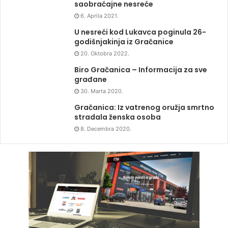
saobraćajne nesreće
6. Aprila 2021.
U nesreći kod Lukavca poginula 26-
godišnjakinja iz Gračanice
20. Oktobra 2022.
Biro Gračanica – Informacija za sve
građane
30. Marta 2020.
Gračanica: Iz vatrenog oružja smrtno
stradala ženska osoba
8. Decembra 2020.