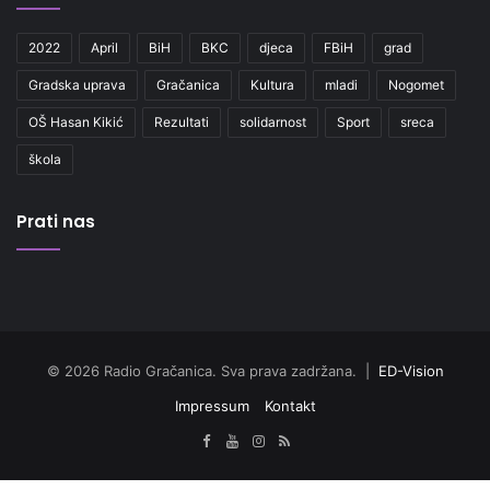
2022
April
BiH
BKC
djeca
FBiH
grad
Gradska uprava
Gračanica
Kultura
mladi
Nogomet
OŠ Hasan Kikić
Rezultati
solidarnost
Sport
sreca
škola
Prati nas
© 2026 Radio Gračanica. Sva prava zadržana. |
ED-Vision
Impressum
Kontakt