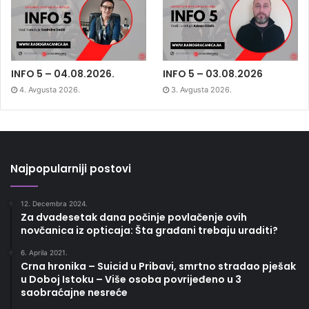
INFO 5 – 04.08.2026.
INFO 5 – 03.08.2026
4. Avgusta 2026.
3. Avgusta 2026.
Najpopularniji postovi
12. Decembra 2024.
Za dvadesetak dana počinje povlačenje ovih
novčanica iz opticaja: Šta građani trebaju uraditi?
6. Aprila 2021.
Crna hronika – Suicid u Pribavi, smrtno stradao pješak
u Doboj Istoku – Više osoba povrijeđeno u 3
saobraćajne nesreće