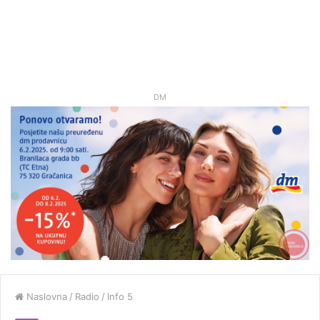
DM
Naslovna
/
Radio
/
Info 5