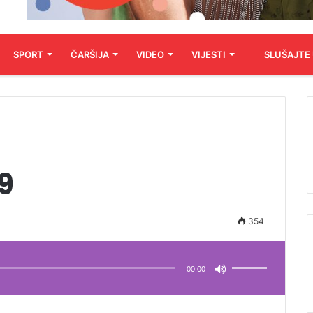
SPORT
ČARŠIJA
VIDEO
VIJESTI
SLUŠAJTE
19
354
Koristite
Gore/Dole
strelice
00:00
za
pojačavanje
ili
smanjivanje
tona.