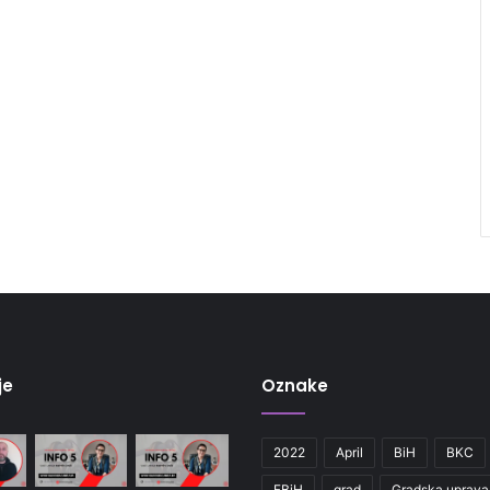
je
Oznake
2022
April
BiH
BKC
FBiH
grad
Gradska uprava