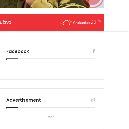
℃
32
 UŽIVO
Gračanica
Facebook
Advertisement
eon