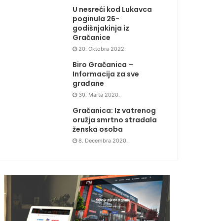
U nesreći kod Lukavca
poginula 26-
godišnjakinja iz
Gračanice
20. Oktobra 2022.
Biro Gračanica –
Informacija za sve
građane
30. Marta 2020.
Gračanica: Iz vatrenog
oružja smrtno stradala
ženska osoba
8. Decembra 2020.