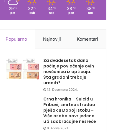
29
32
34
38
38
℃
℃
℃
℃
℃
pet
sub
ned
pon
uto
Popularno
Najnoviji
Komentari
Za dvadesetak dana
počinje povlačenje ovih
novčanica iz opticaja:
Šta građani trebaju
uraditi?
12. Decembra 2024.
Crna hronika – Suicid u
Pribavi, smrtno stradao
pješak u Doboj Istoku –
Više osoba povrijeđeno
u 3 saobraćajne nesreće
6. Aprila 2021.