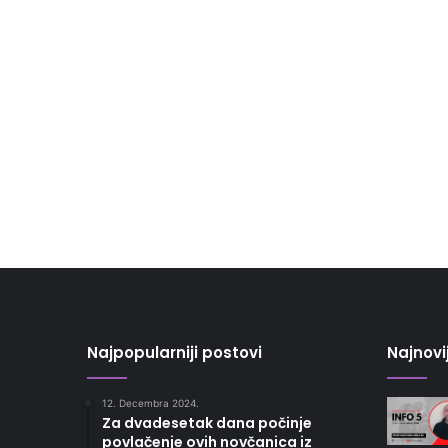
Najpopularniji postovi
Najnovi
12. Decembra 2024.
Za dvadesetak dana počinje
povlačenje ovih novčanica iz