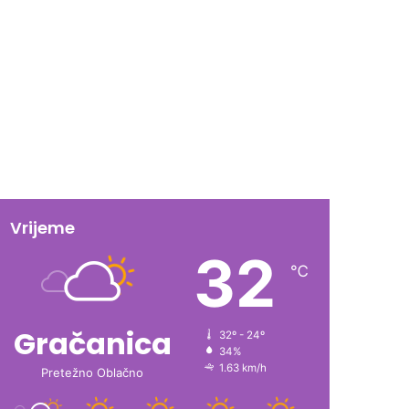
Vrijeme
32
℃
Gračanica
32º - 24º
34%
1.63 km/h
Pretežno Oblačno