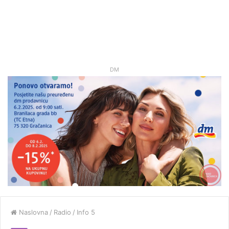
DM
Naslovna
/
Radio
/
Info 5