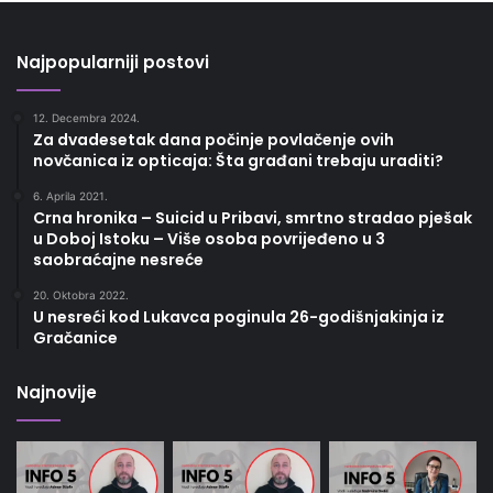
Najpopularniji postovi
12. Decembra 2024.
Za dvadesetak dana počinje povlačenje ovih
novčanica iz opticaja: Šta građani trebaju uraditi?
6. Aprila 2021.
Crna hronika – Suicid u Pribavi, smrtno stradao pješak
u Doboj Istoku – Više osoba povrijeđeno u 3
saobraćajne nesreće
20. Oktobra 2022.
U nesreći kod Lukavca poginula 26-godišnjakinja iz
Gračanice
Najnovije