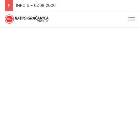
INFO 5 – 06.08.2026.
Me