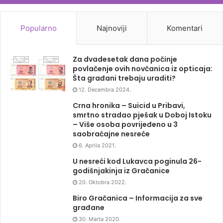
Popularno
Najnoviji
Komentari
Za dvadesetak dana počinje
povlačenje ovih novčanica iz opticaja:
Šta građani trebaju uraditi?
12. Decembra 2024.
Crna hronika – Suicid u Pribavi,
smrtno stradao pješak u Doboj Istoku
– Više osoba povrijeđeno u 3
saobraćajne nesreće
6. Aprila 2021.
U nesreći kod Lukavca poginula 26-
godišnjakinja iz Gračanice
20. Oktobra 2022.
Biro Gračanica – Informacija za sve
građane
30. Marta 2020.