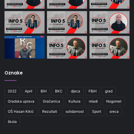
Oznake
2022
April
BiH
BKC
djeca
FBiH
grad
Gradska uprava
Gračanica
Kultura
mladi
Nogomet
OŠ Hasan Kikić
Rezultati
solidarnost
Sport
sreca
škola