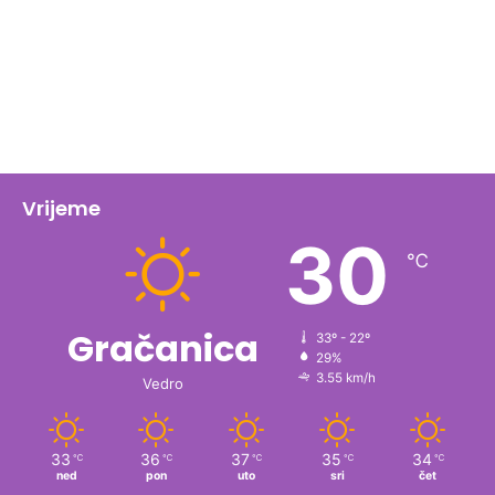
Vrijeme
30
℃
Gračanica
33º - 22º
29%
3.55 km/h
Vedro
33
36
37
35
34
℃
℃
℃
℃
℃
ned
pon
uto
sri
čet