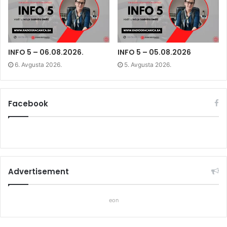
w
w
w
w
i
w
i
n
i
n
d
n
d
o
d
o
w
o
w
)
w
)
)
INFO 5 – 06.08.2026.
INFO 5 – 05.08.2026
6. Avgusta 2026.
5. Avgusta 2026.
Facebook
Advertisement
eon