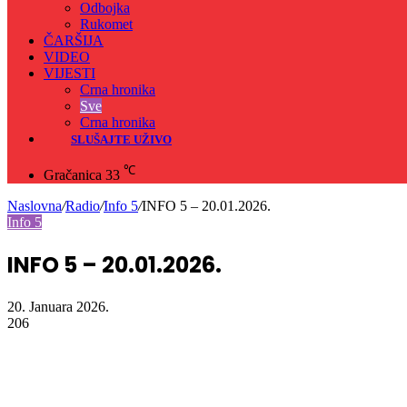
Odbojka
Rukomet
ČARŠIJA
VIDEO
VIJESTI
Crna hronika
Sve
Crna hronika
SLUŠAJTE UŽIVO
℃
Gračanica
33
Naslovna
/
Radio
/
Info 5
/
INFO 5 – 20.01.2026.
Info 5
INFO 5 – 20.01.2026.
20. Januara 2026.
206