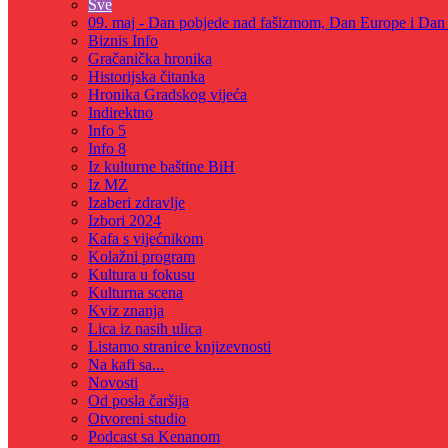
Sve
09. maj - Dan pobjede nad fašizmom, Dan Europe i Dan Z
Biznis Info
Gračanička hronika
Historijska čitanka
Hronika Gradskog vijeća
Indirektno
Info 5
Info 8
Iz kulturne baštine BiH
Iz MZ
Izaberi zdravlje
Izbori 2024
Kafa s vijećnikom
Kolažni program
Kultura u fokusu
Kulturna scena
Kviz znanja
Lica iz nasih ulica
Listamo stranice knjizevnosti
Na kafi sa...
Novosti
Od posla čaršija
Otvoreni studio
Podcast sa Kenanom