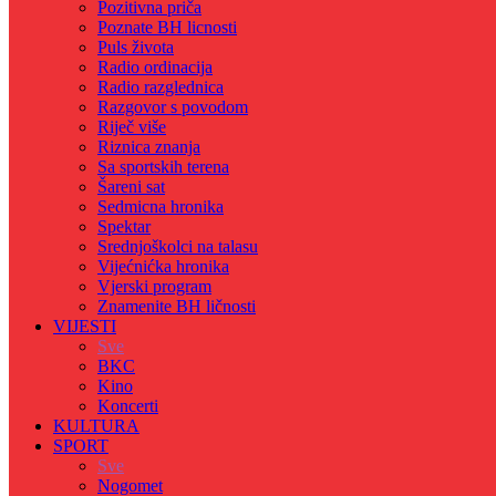
Pozitivna priča
Poznate BH licnosti
Puls života
Radio ordinacija
Radio razglednica
Razgovor s povodom
Riječ više
Riznica znanja
Sa sportskih terena
Šareni sat
Sedmicna hronika
Spektar
Srednjoškolci na talasu
Vijećnićka hronika
Vjerski program
Znamenite BH ličnosti
VIJESTI
Sve
BKC
Kino
Koncerti
KULTURA
SPORT
Sve
Nogomet