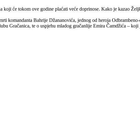
a koji će tokom ove godine plaćati veće doprinose. Kako je kazao Želj
smrti komandanta Bahrije Džananovića, jednog od heroja Odbrambeno-o
lubu Gračanica, te o uspjehu mladog gračanlije Emira Čamdžića – koji