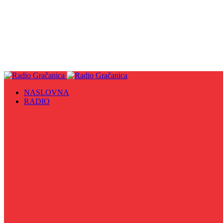
NASLOVNA
RADIO
Sve
09. maj - Dan pobjede nad fašizmom, Dan Europe i Dan Z
Biznis Info
Gračanička hronika
Historijska čitanka
Hronika Gradskog vijeća
Indirektno
Info 5
Info 8
Iz kulturne baštine BiH
Iz MZ
Izaberi zdravlje
Izbori 2024