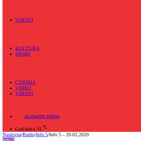
Vijećnićka hronika
Vjerski program
Znamenite BH ličnosti
VIJESTI
Sve
BKC
Kino
Koncerti
KULTURA
SPORT
Sve
Nogomet
Odbojka
Rukomet
ČARŠIJA
VIDEO
VIJESTI
Sve
Crna hronika
SLUŠAJTE UŽIVO
℃
Gračanica
31
Naslovna
/
Radio
/
Info 5
/
Info 5 – 20.02.2020
Info 5