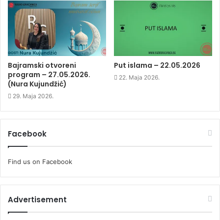
w
w
w
w
i
w
i
n
i
n
d
n
d
o
d
o
w
o
w
)
w
)
)
Bajramski otvoreni
Put islama – 22.05.2026
program – 27.05.2026.
22. Maja 2026.
(Nura Kujundžić)
29. Maja 2026.
Facebook
Find us on Facebook
Advertisement