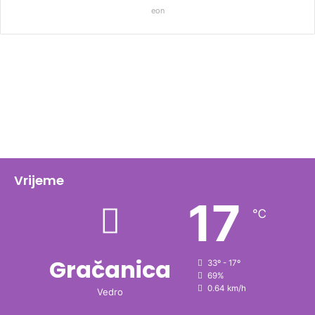
eon
Vrijeme
17
℃
Gračanica
33º - 17º
69%
0.64 km/h
Vedro