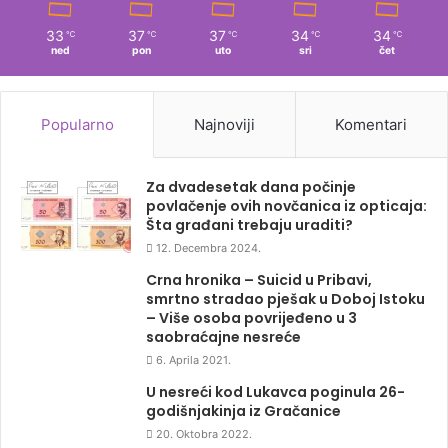
33
37
37
34
34
℃
℃
℃
℃
℃
ned
pon
uto
sri
čet
Popularno
Najnoviji
Komentari
Za dvadesetak dana počinje
povlačenje ovih novčanica iz opticaja:
Šta građani trebaju uraditi?
12. Decembra 2024.
Crna hronika – Suicid u Pribavi,
smrtno stradao pješak u Doboj Istoku
– Više osoba povrijeđeno u 3
saobraćajne nesreće
6. Aprila 2021.
U nesreći kod Lukavca poginula 26-
godišnjakinja iz Gračanice
20. Oktobra 2022.