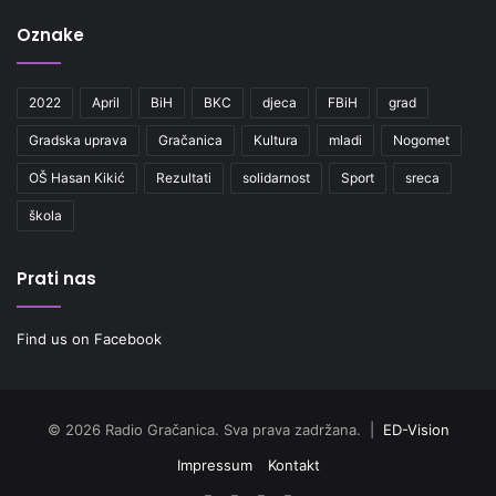
Oznake
2022
April
BiH
BKC
djeca
FBiH
grad
Gradska uprava
Gračanica
Kultura
mladi
Nogomet
OŠ Hasan Kikić
Rezultati
solidarnost
Sport
sreca
škola
Prati nas
Find us on Facebook
© 2026 Radio Gračanica. Sva prava zadržana. |
ED-Vision
Impressum
Kontakt