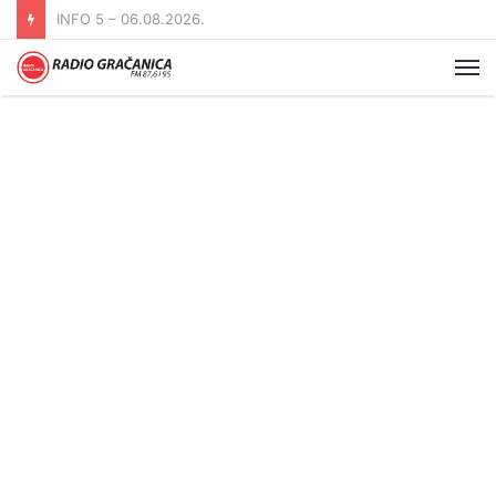
INFO 5 – 05.08.2026
Me