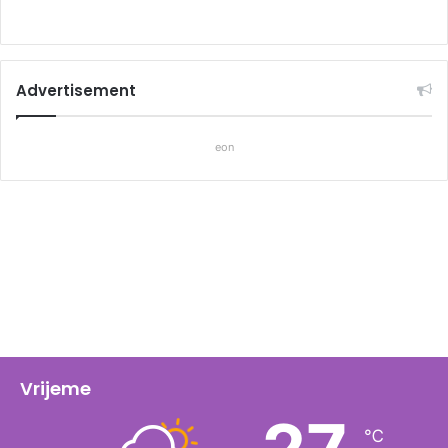
Advertisement
eon
Vrijeme
℃