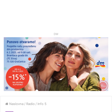
DM
Naslovna
/
Radio
/
Info 5