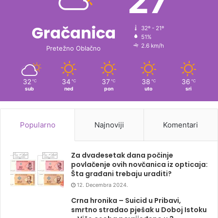
27
Gračanica
32º - 21º
51%
2.6 km/h
Pretežno Oblačno
32
34
37
38
36
℃
℃
℃
℃
℃
sub
ned
pon
uto
sri
Popularno
Najnoviji
Komentari
Za dvadesetak dana počinje
povlačenje ovih novčanica iz opticaja:
Šta građani trebaju uraditi?
12. Decembra 2024.
Crna hronika – Suicid u Pribavi,
smrtno stradao pješak u Doboj Istoku