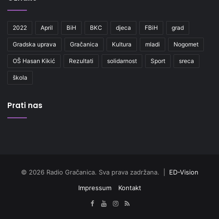
2022
April
BiH
BKC
djeca
FBiH
grad
Gradska uprava
Gračanica
Kultura
mladi
Nogomet
OŠ Hasan Kikić
Rezultati
solidarnost
Sport
sreca
škola
Prati nas
© 2026 Radio Gračanica. Sva prava zadržana. |
ED-Vision
Impressum
Kontakt