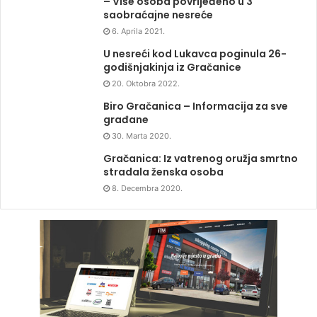
– Više osoba povrijeđeno u 3
saobraćajne nesreće
6. Aprila 2021.
U nesreći kod Lukavca poginula 26-
godišnjakinja iz Gračanice
20. Oktobra 2022.
Biro Gračanica – Informacija za sve
građane
30. Marta 2020.
Gračanica: Iz vatrenog oružja smrtno
stradala ženska osoba
8. Decembra 2020.