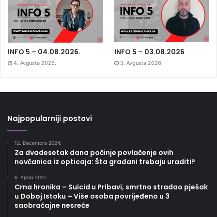
INFO 5 – 04.08.2026.
INFO 5 – 03.08.2026
4. Avgusta 2026.
3. Avgusta 2026.
Najpopularniji postovi
12. Decembra 2024.
Za dvadesetak dana počinje povlačenje ovih
novčanica iz opticaja: Šta građani trebaju uraditi?
6. Aprila 2021.
Crna hronika – Suicid u Pribavi, smrtno stradao pješak
u Doboj Istoku – Više osoba povrijeđeno u 3
saobraćajne nesreće