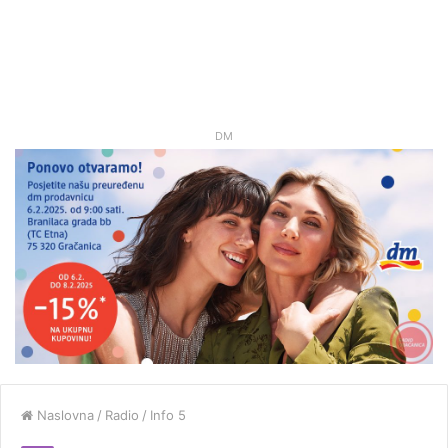
DM
Naslovna
/
Radio
/
Info 5