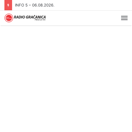
INFO 5 – 05.08.2026
Me