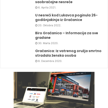
saobraćajne nesreće
6. Aprila 2021.
U nesreći kod Lukavca poginula 26-
godišnjakinja iz Gračanice
20. Oktobra 2022.
Biro Gračanica – Informacija za sve
građane
30. Marta 2020.
Gračanica: Iz vatrenog oružja smrtno
stradala ženska osoba
8. Decembra 2020.