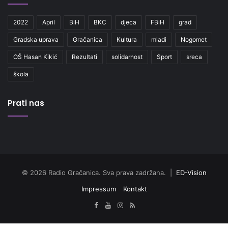
2022
April
BiH
BKC
djeca
FBiH
grad
Gradska uprava
Gračanica
Kultura
mladi
Nogomet
OŠ Hasan Kikić
Rezultati
solidarnost
Sport
sreca
škola
Prati nas
© 2026 Radio Gračanica. Sva prava zadržana. |
ED-Vision
Impressum
Kontakt