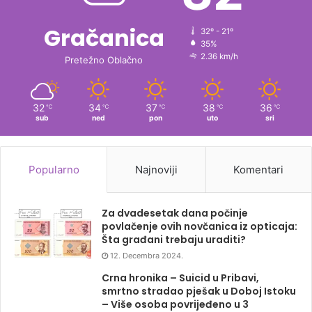
Gračanica
32º - 21º
35%
2.36 km/h
Pretežno Oblačno
32
34
37
38
36
℃
℃
℃
℃
℃
sub
ned
pon
uto
sri
Popularno
Najnoviji
Komentari
Za dvadesetak dana počinje
povlačenje ovih novčanica iz opticaja:
Šta građani trebaju uraditi?
12. Decembra 2024.
Crna hronika – Suicid u Pribavi,
smrtno stradao pješak u Doboj Istoku
– Više osoba povrijeđeno u 3