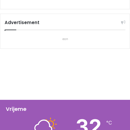
Advertisement
eon
Vrijeme
32
℃