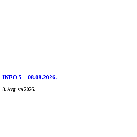
INFO 5 – 08.08.2026.
8. Avgusta 2026.