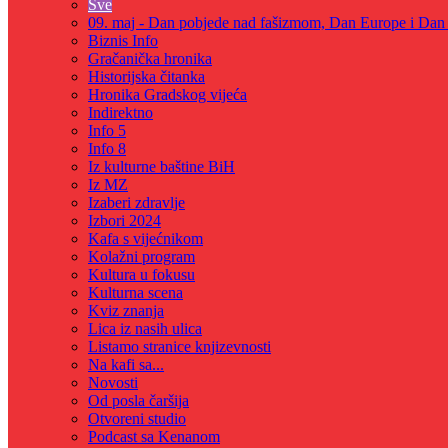
Sve
09. maj - Dan pobjede nad fašizmom, Dan Europe i Dan Z
Biznis Info
Gračanička hronika
Historijska čitanka
Hronika Gradskog vijeća
Indirektno
Info 5
Info 8
Iz kulturne baštine BiH
Iz MZ
Izaberi zdravlje
Izbori 2024
Kafa s vijećnikom
Kolažni program
Kultura u fokusu
Kulturna scena
Kviz znanja
Lica iz nasih ulica
Listamo stranice knjizevnosti
Na kafi sa...
Novosti
Od posla čaršija
Otvoreni studio
Podcast sa Kenanom