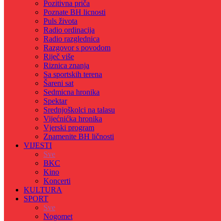
Pozitivna priča
Poznate BH licnosti
Puls života
Radio ordinacija
Radio razglednica
Razgovor s povodom
Riječ više
Riznica znanja
Sa sportskih terena
Šareni sat
Sedmicna hronika
Spektar
Srednjoškolci na talasu
Vijećnićka hronika
Vjerski program
Znamenite BH ličnosti
VIJESTI
Sve
BKC
Kino
Koncerti
KULTURA
SPORT
Sve
Nogomet