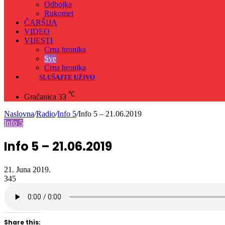
Odbojka
Rukomet
ČARŠIJA
VIDEO
VIJESTI
Crna hronika
Sve
Crna hronika
SLUŠAJTE UŽIVO
℃
Gračanica
33
Naslovna
/
Radio
/
Info 5
/
Info 5 – 21.06.2019
Info 5
Info 5 – 21.06.2019
21. Juna 2019.
345
Share this: