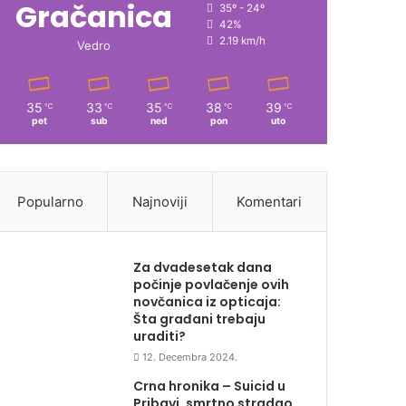
Gračanica
35º - 24º
42%
2.19 km/h
Vedro
35
33
35
38
39
℃
℃
℃
℃
℃
pet
sub
ned
pon
uto
Popularno
Najnoviji
Komentari
Za dvadesetak dana
počinje povlačenje ovih
novčanica iz opticaja:
Šta građani trebaju
uraditi?
12. Decembra 2024.
Crna hronika – Suicid u
Pribavi, smrtno stradao