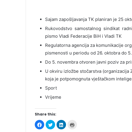
Sajam zapošljavanja TK planiran je 25 ok
Rukovodstvo samostalnog sindikat radnik
pismo Vladi Federacije BiH i Vladi TK
Regulatorna agencija za komunikacije org
pismenosti u periodu od 26. oktobra do 
Do 5. novembra otvoren javni poziv za pr
U okviru izložbe stočarstva (organizacija
koja je potpomognuta vještačkom intelig
Sport
Vrijeme
Share this:
C
C
C
C
l
l
l
l
i
i
i
i