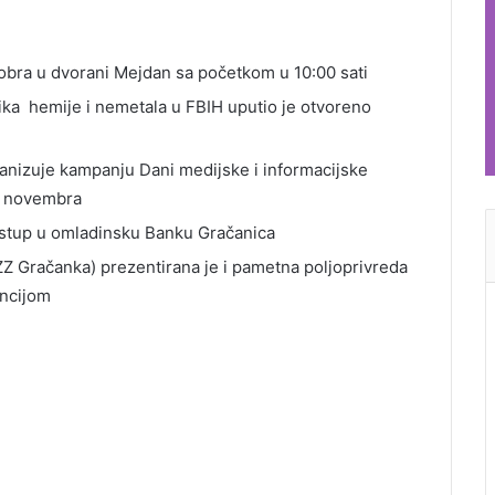
tobra u dvorani Mejdan sa početkom u 10:00 sati
a hemije i nemetala u FBIH uputio je otvoreno
anizuje kampanju Dani medijske i informacijske
5. novembra
istup u omladinsku Banku Gračanica
 ZZ Gračanka) prezentirana je i pametna poljoprivreda
encijom