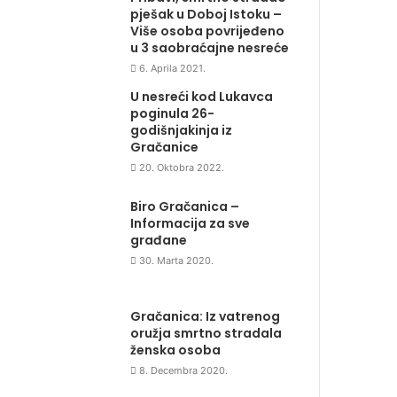
pješak u Doboj Istoku –
Više osoba povrijeđeno
u 3 saobraćajne nesreće
6. Aprila 2021.
U nesreći kod Lukavca
poginula 26-
godišnjakinja iz
Gračanice
20. Oktobra 2022.
Biro Gračanica –
Informacija za sve
građane
30. Marta 2020.
Gračanica: Iz vatrenog
oružja smrtno stradala
ženska osoba
8. Decembra 2020.