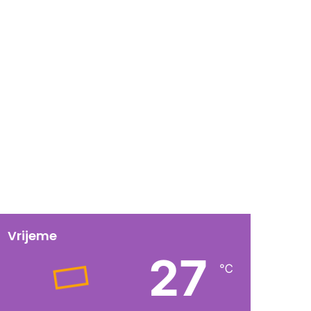
Vrijeme
27
℃