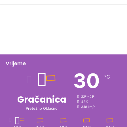
Vrijeme
30
℃
Gračanica
32º - 21º
42%
3.18 km/h
Pretežno Oblačno