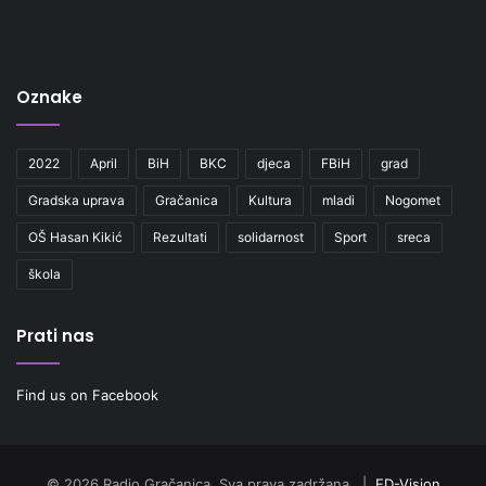
Oznake
2022
April
BiH
BKC
djeca
FBiH
grad
Gradska uprava
Gračanica
Kultura
mladi
Nogomet
OŠ Hasan Kikić
Rezultati
solidarnost
Sport
sreca
škola
Prati nas
Find us on Facebook
© 2026 Radio Gračanica. Sva prava zadržana. |
ED-Vision