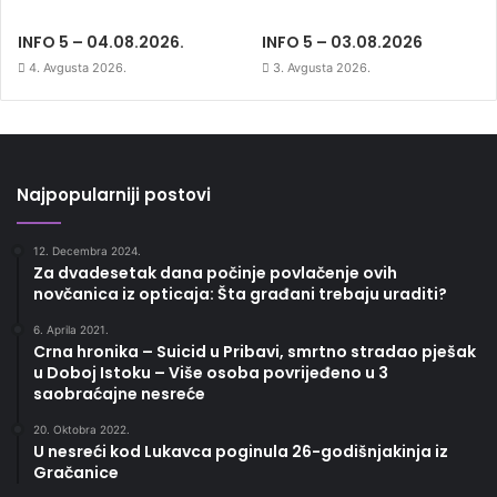
INFO 5 – 04.08.2026.
INFO 5 – 03.08.2026
4. Avgusta 2026.
3. Avgusta 2026.
Najpopularniji postovi
12. Decembra 2024.
Za dvadesetak dana počinje povlačenje ovih
novčanica iz opticaja: Šta građani trebaju uraditi?
6. Aprila 2021.
Crna hronika – Suicid u Pribavi, smrtno stradao pješak
u Doboj Istoku – Više osoba povrijeđeno u 3
saobraćajne nesreće
20. Oktobra 2022.
U nesreći kod Lukavca poginula 26-godišnjakinja iz
Gračanice