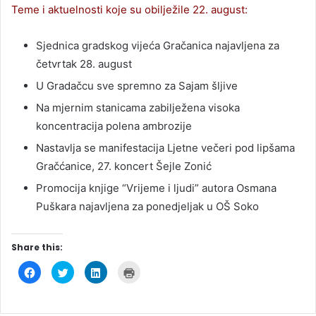
Teme i aktuelnosti koje su obilježile 22. august:
Sjednica gradskog vijeća Gračanica najavljena za
četvrtak 28. august
U Gradačcu sve spremno za Sajam šljive
Na mjernim stanicama zabilježena visoka
koncentracija polena ambrozije
Nastavlja se manifestacija Ljetne večeri pod lipšama
Gračćanice, 27. koncert Šejle Zonić
Promocija knjige “Vrijeme i ljudi” autora Osmana
Puškara najavljena za ponedjeljak u OŠ Soko
Share this:
C
C
C
C
l
l
l
l
i
i
i
i
c
c
c
c
k
k
k
k
t
t
t
t