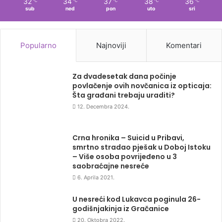
32
34
37
38
36
℃
℃
℃
℃
℃
sub
ned
pon
uto
sri
Popularno
Najnoviji
Komentari
Za dvadesetak dana počinje
povlačenje ovih novčanica iz opticaja:
Šta građani trebaju uraditi?
12. Decembra 2024.
Crna hronika – Suicid u Pribavi,
smrtno stradao pješak u Doboj Istoku
– Više osoba povrijeđeno u 3
saobraćajne nesreće
6. Aprila 2021.
U nesreći kod Lukavca poginula 26-
godišnjakinja iz Gračanice
20. Oktobra 2022.