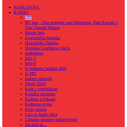
NASLOVNA
RADIO
Sve
09. maj - Dan pobjede nad fašizmom, Dan Europe i
Dan Zlatnih ljiljana
Biznis Info
Gračanička hronika
Historijska čitanka
Hronika Gradskog vijeća
Indirektno
Info 5
Info 8
Iz kulturne baštine BiH
Iz MZ
Izaberi zdravlje
Izbori 2024
Kafa s vijećnikom
Kolažni program
Kultura u fokusu
Kulturna scena
Kviz znanja
Lica iz nasih ulica
Listamo stranice knjizevnosti
Na kafi sa...