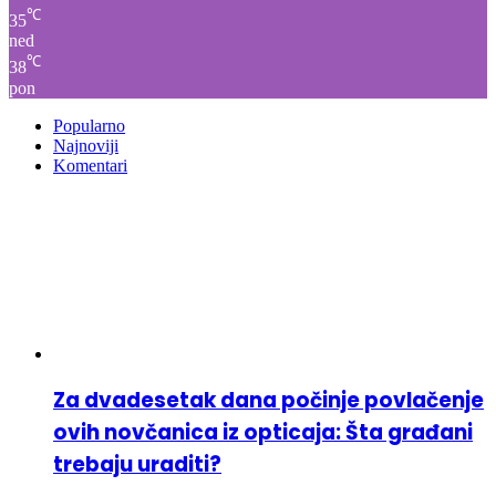
℃
35
ned
℃
38
pon
Popularno
Najnoviji
Komentari
Za dvadesetak dana počinje povlačenje
ovih novčanica iz opticaja: Šta građani
trebaju uraditi?