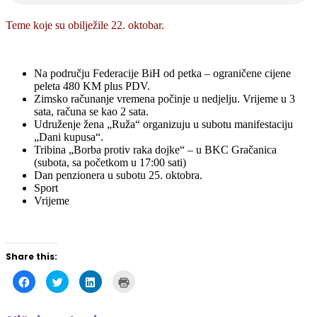
Teme koje su obilježile 22. oktobar.
Na području Federacije BiH od petka – ograničene cijene
peleta 480 KM plus PDV.
Zimsko računanje vremena počinje u nedjelju. Vrijeme u 3
sata, računa se kao 2 sata.
Udruženje žena „Ruža“ organizuju u subotu manifestaciju
„Dani kupusa“.
Tribina „Borba protiv raka dojke“ – u BKC Gračanica
(subota, sa početkom u 17:00 sati)
Dan penzionera u subotu 25. oktobra.
Sport
Vrijeme
Share this:
Click
Click
Click
Click
to
to
to
to
share
share
share
print
on
on
on
(Opens
Facebook
Twitter
LinkedIn
in