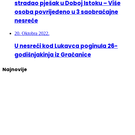
stradao pješak u Doboj Istoku – Više
osoba povrijeđeno u 3 saobraćajne
nesreće
20. Oktobra 2022.
U nesreći kod Lukavca poginula 26-
godišnjakinja iz Gračanice
Najnovije