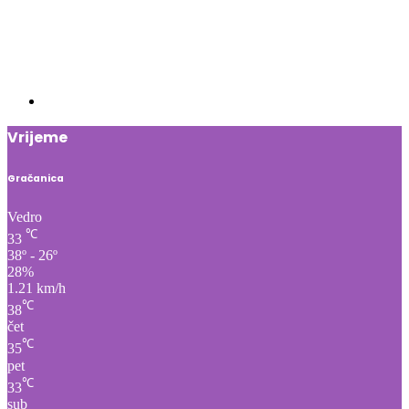
Vrijeme
Gračanica
Vedro
℃
33
38º - 26º
28%
1.21 km/h
℃
38
čet
℃
35
pet
℃
33
sub