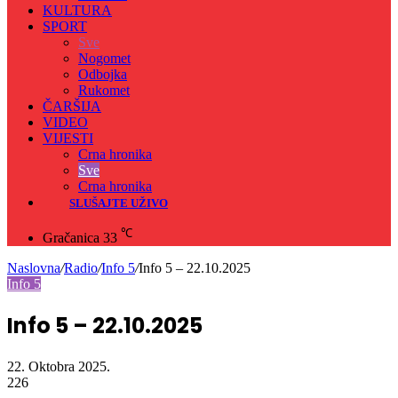
KULTURA
SPORT
Sve
Nogomet
Odbojka
Rukomet
ČARŠIJA
VIDEO
VIJESTI
Crna hronika
Sve
Crna hronika
SLUŠAJTE UŽIVO
℃
Gračanica
33
Naslovna
/
Radio
/
Info 5
/
Info 5 – 22.10.2025
Info 5
Info 5 – 22.10.2025
22. Oktobra 2025.
226