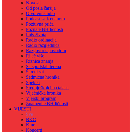
Novosti
Od posla čaršija
Otvoreni studio
Podcast sa Kenanom
Pozitivna priča
Poznate BH licnosti
Puls života
Radio ordinacija
Radio razglednica
Razgovor s povodom
Riječ više
Riznica znanja
Sa sportskih terena
Šareni sat
Sedmicna hronika
Spektar
Srednjoškolci na talasu
Vijećnićka hronika
Vjerski program
Znamenite BH ličnosti
VIJESTI
Sve
BKC
Kino
Koncerti