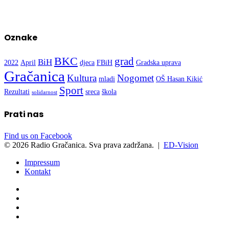
Oznake
BKC
grad
BiH
2022
April
djeca
FBiH
Gradska uprava
Gračanica
Kultura
Nogomet
mladi
OŠ Hasan Kikić
Sport
Rezultati
sreca
škola
solidarnost
Prati nas
Find us on Facebook
© 2026 Radio Gračanica. Sva prava zadržana. |
ED-Vision
Impressum
Kontakt