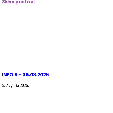
Slični postovi
(Opens
(Opens
(Opens
new
in
in
in
window)
new
new
new
window)
window)
window)
INFO 5 – 05.08.2026
5. Avgusta 2026.