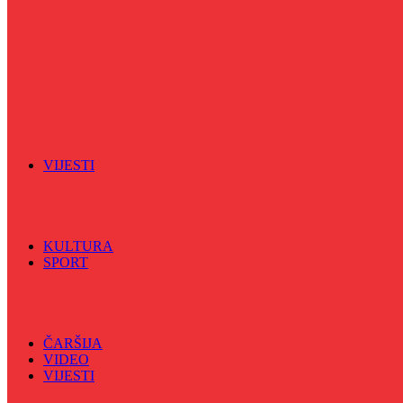
Sa sportskih terena
Šareni sat
Sedmicna hronika
Spektar
Srednjoškolci na talasu
Vijećnićka hronika
Vjerski program
Znamenite BH ličnosti
VIJESTI
Sve
BKC
Kino
Koncerti
KULTURA
SPORT
Sve
Nogomet
Odbojka
Rukomet
ČARŠIJA
VIDEO
VIJESTI
Sve
Crna hronika