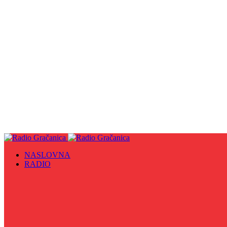
NASLOVNA
RADIO
Sve
09. maj - Dan pobjede nad fašizmom, Dan Europe i Dan Z
Biznis Info
Gračanička hronika
Historijska čitanka
Hronika Gradskog vijeća
Indirektno
Info 5