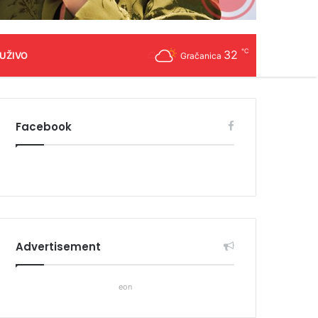
℃
32
 UŽIVO
Gračanica
Facebook
Advertisement
eon