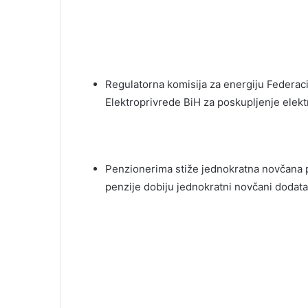
Regulatorna komisija za energiju Federaci
Elektroprivrede BiH za poskupljenje elekt
Penzionerima stiže jednokratna novčana po
penzije dobiju jednokratni novčani dodata