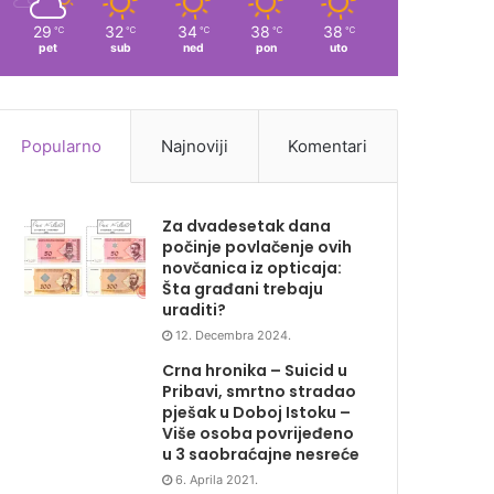
29
32
34
38
38
℃
℃
℃
℃
℃
pet
sub
ned
pon
uto
Popularno
Najnoviji
Komentari
Za dvadesetak dana
počinje povlačenje ovih
novčanica iz opticaja:
Šta građani trebaju
uraditi?
12. Decembra 2024.
Crna hronika – Suicid u
Pribavi, smrtno stradao
pješak u Doboj Istoku –
Više osoba povrijeđeno
u 3 saobraćajne nesreće
6. Aprila 2021.