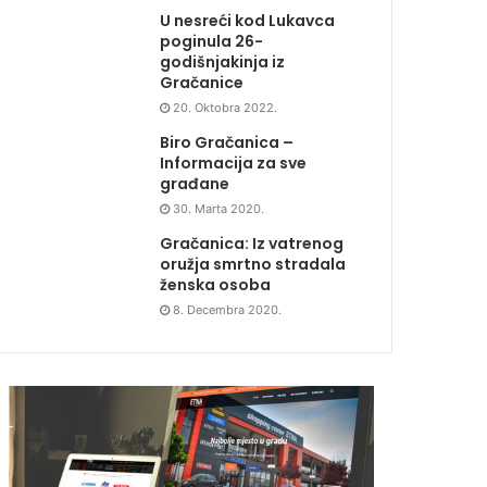
U nesreći kod Lukavca
poginula 26-
godišnjakinja iz
Gračanice
20. Oktobra 2022.
Biro Gračanica –
Informacija za sve
građane
30. Marta 2020.
Gračanica: Iz vatrenog
oružja smrtno stradala
ženska osoba
8. Decembra 2020.