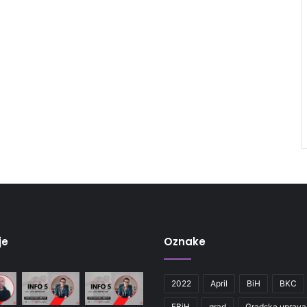
je
Oznake
2022
April
BiH
BKC
FBiH
grad
Gradska uprava