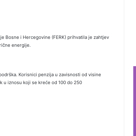
je Bosne i Hercegovine (FERK) prihvatila je zahtjev
rične energije.
drška. Korisnici penzija u zavisnosti od visine
k u iznosu koji se kreće od 100 do 250