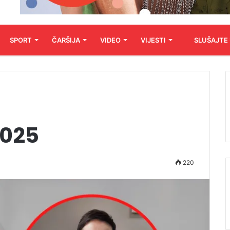
SPORT
ČARŠIJA
VIDEO
VIJESTI
SLUŠAJTE
2025
220
Audio
Player