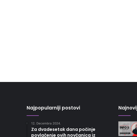
Najpopularniji postovi
Najnovi
12. Decembra 2024.
Za dvadesetak dana počinje
povlačenje ovih novčanica iz