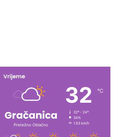
Vrijeme
32
℃
Gračanica
32º - 24º
34%
1.63 km/h
Pretežno Oblačno