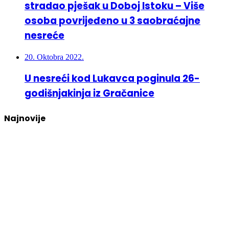
stradao pješak u Doboj Istoku – Više
osoba povrijeđeno u 3 saobraćajne
nesreće
20. Oktobra 2022.
U nesreći kod Lukavca poginula 26-
godišnjakinja iz Gračanice
Najnovije