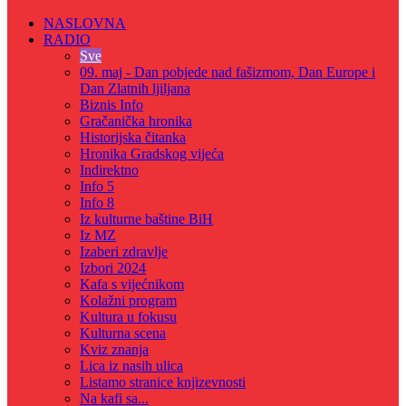
NASLOVNA
RADIO
Sve
09. maj - Dan pobjede nad fašizmom, Dan Europe i
Dan Zlatnih ljiljana
Biznis Info
Gračanička hronika
Historijska čitanka
Hronika Gradskog vijeća
Indirektno
Info 5
Info 8
Iz kulturne baštine BiH
Iz MZ
Izaberi zdravlje
Izbori 2024
Kafa s vijećnikom
Kolažni program
Kultura u fokusu
Kulturna scena
Kviz znanja
Lica iz nasih ulica
Listamo stranice knjizevnosti
Na kafi sa...