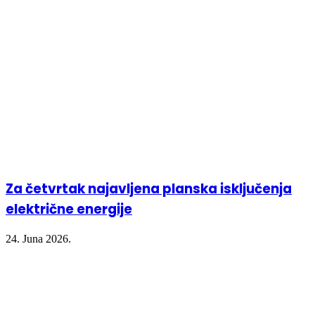
new
new
new
window)
window)
window)
Za četvrtak najavljena planska isključenja
električne energije
24. Juna 2026.