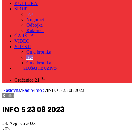
KULTURA
SPORT
Sve
Nogomet
Odbojka
Rukomet
ČARŠIJA
VIDEO
VIJESTI
Crna hronika
Sve
Crna hronika
SLUŠAJTE UŽIVO
℃
Gračanica
21
Naslovna
/
Radio
/
Info 5
/
INFO 5 23 08 2023
Radio
INFO 5 23 08 2023
23. Avgusta 2023.
203