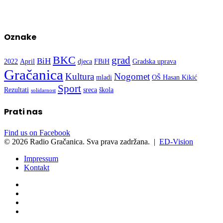
Oznake
BKC
grad
BiH
2022
April
djeca
FBiH
Gradska uprava
Gračanica
Kultura
Nogomet
mladi
OŠ Hasan Kikić
Sport
Rezultati
sreca
škola
solidarnost
Prati nas
Find us on Facebook
© 2026 Radio Gračanica. Sva prava zadržana. |
ED-Vision
Impressum
Kontakt