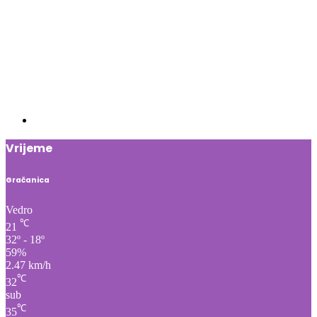
Vrijeme
Gračanica
Vedro
℃
21
32º - 18º
59%
2.47 km/h
℃
32
sub
℃
35