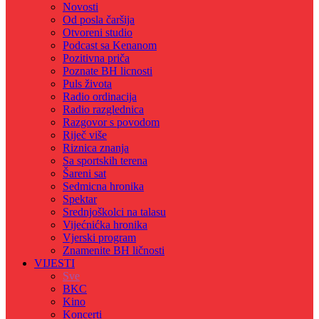
Novosti
Od posla čaršija
Otvoreni studio
Podcast sa Kenanom
Pozitivna priča
Poznate BH licnosti
Puls života
Radio ordinacija
Radio razglednica
Razgovor s povodom
Riječ više
Riznica znanja
Sa sportskih terena
Šareni sat
Sedmicna hronika
Spektar
Srednjoškolci na talasu
Vijećnićka hronika
Vjerski program
Znamenite BH ličnosti
VIJESTI
Sve
BKC
Kino
Koncerti