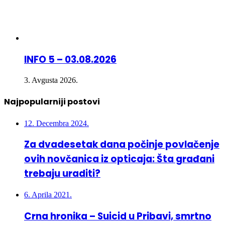
INFO 5 – 03.08.2026
3. Avgusta 2026.
Najpopularniji postovi
12. Decembra 2024.
Za dvadesetak dana počinje povlačenje
ovih novčanica iz opticaja: Šta građani
trebaju uraditi?
6. Aprila 2021.
Crna hronika – Suicid u Pribavi, smrtno