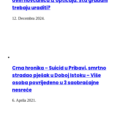
ovih novčanica iz opticaja: Šta građani
trebaju uraditi?
12. Decembra 2024.
Crna hronika – Suicid u Pribavi, smrtno
stradao pješak u Doboj Istoku – Više
osoba povrijeđeno u 3 saobraćajne
nesreće
6. Aprila 2021.