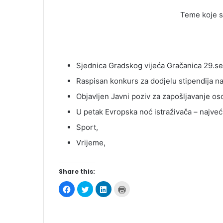
Teme koje su obi
Sjednica Gradskog vijeća Gračanica 29.s
Raspisan konkurs za dodjelu stipendija n
Objavljen Javni poziv za zapošljavanje oso
U petak Evropska noć istraživača – najveći
Sport,
Vrijeme,
Share this:
C
C
C
C
l
l
l
l
i
i
i
i
c
c
c
c
k
k
k
k
t
t
t
t