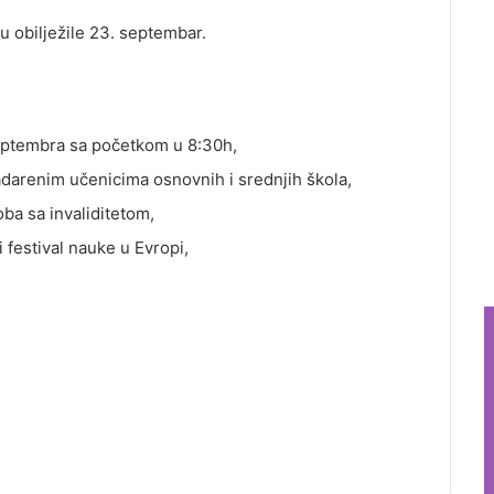
tona.
lježile 23. septembar.
eptembra sa početkom u 8:30h,
adarenim učenicima osnovnih i srednjih škola,
ba sa invaliditetom,
 festival nauke u Evropi,