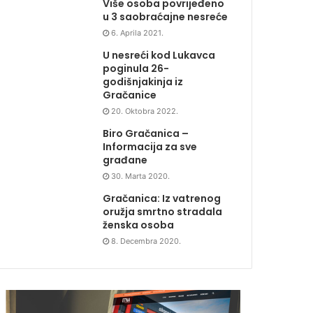
Više osoba povrijeđeno
u 3 saobraćajne nesreće
6. Aprila 2021.
U nesreći kod Lukavca
poginula 26-
godišnjakinja iz
Gračanice
20. Oktobra 2022.
Biro Gračanica –
Informacija za sve
građane
30. Marta 2020.
Gračanica: Iz vatrenog
oružja smrtno stradala
ženska osoba
8. Decembra 2020.