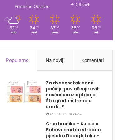
2.6 km/h
Pretežno Oblačno
32
34
37
38
36
℃
℃
℃
℃
℃
sub
ned
pon
uto
sri
Popularno
Najnoviji
Komentari
Za dvadesetak dana
počinje povlačenje ovih
novčanica iz opticaja:
Šta građani trebaju
uraditi?
12. Decembra 2024.
Crna hronika – Suicid u
Pribavi, smrtno stradao
pješak u Doboj Istoku –