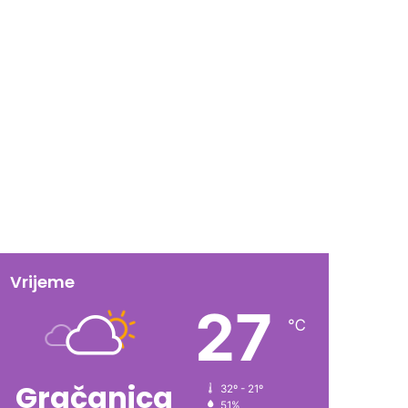
Vrijeme
27
℃
Gračanica
32º - 21º
51%