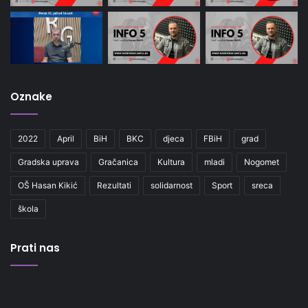
Oznake
2022
April
BiH
BKC
djeca
FBiH
grad
Gradska uprava
Gračanica
Kultura
mladi
Nogomet
OŠ Hasan Kikić
Rezultati
solidarnost
Sport
sreca
škola
Prati nas