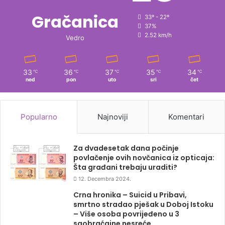
Gračanica
33º - 22º
37%
2.52 km/h
Vedro
33
36
37
35
34
℃
℃
℃
℃
℃
ned
pon
uto
sri
čet
Popularno
Najnoviji
Komentari
Za dvadesetak dana počinje
povlačenje ovih novčanica iz opticaja:
Šta građani trebaju uraditi?
12. Decembra 2024.
Crna hronika – Suicid u Pribavi,
smrtno stradao pješak u Doboj Istoku
– Više osoba povrijeđeno u 3
saobraćajne nesreće