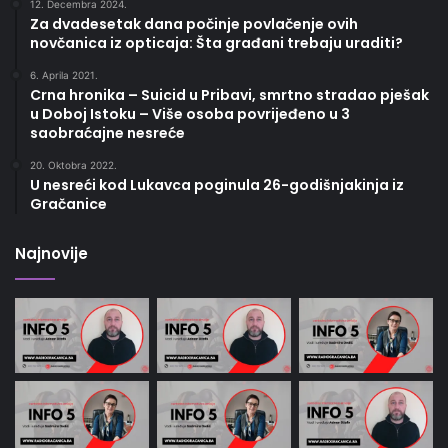
12. Decembra 2024.
Za dvadesetak dana počinje povlačenje ovih
novčanica iz opticaja: Šta građani trebaju uraditi?
6. Aprila 2021.
Crna hronika – Suicid u Pribavi, smrtno stradao pješak
u Doboj Istoku – Više osoba povrijeđeno u 3
saobraćajne nesreće
20. Oktobra 2022.
U nesreći kod Lukavca poginula 26-godišnjakinja iz
Gračanice
Najnovije