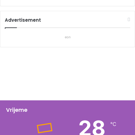
Advertisement
eon
Vrijeme
28
℃