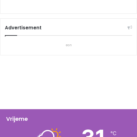
Advertisement
eon
Vrijeme
℃