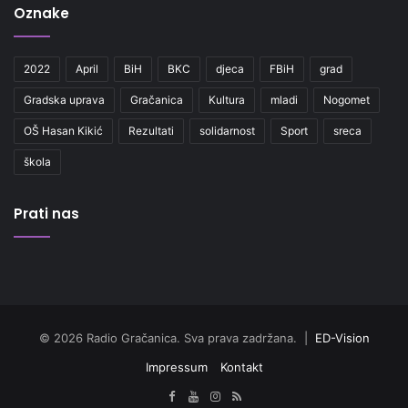
Oznake
2022
April
BiH
BKC
djeca
FBiH
grad
Gradska uprava
Gračanica
Kultura
mladi
Nogomet
OŠ Hasan Kikić
Rezultati
solidarnost
Sport
sreca
škola
Prati nas
© 2026 Radio Gračanica. Sva prava zadržana. |
ED-Vision
Impressum
Kontakt