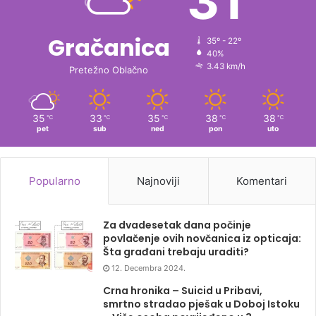
31
Gračanica
35º - 22º
40%
3.43 km/h
Pretežno Oblačno
35
33
35
38
38
℃
℃
℃
℃
℃
pet
sub
ned
pon
uto
Popularno
Najnoviji
Komentari
Za dvadesetak dana počinje
povlačenje ovih novčanica iz opticaja:
Šta građani trebaju uraditi?
12. Decembra 2024.
Crna hronika – Suicid u Pribavi,
smrtno stradao pješak u Doboj Istoku