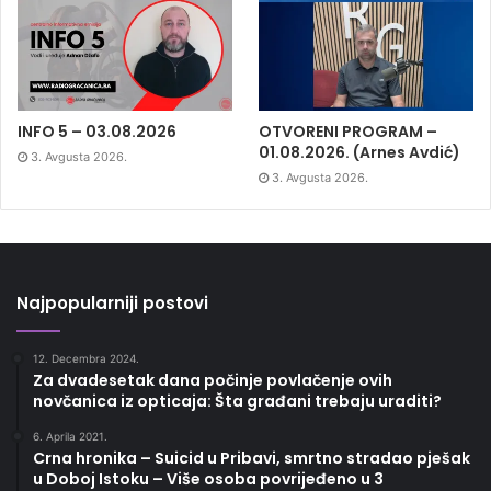
INFO 5 – 03.08.2026
OTVORENI PROGRAM –
01.08.2026. (Arnes Avdić)
3. Avgusta 2026.
3. Avgusta 2026.
Najpopularniji postovi
12. Decembra 2024.
Za dvadesetak dana počinje povlačenje ovih
novčanica iz opticaja: Šta građani trebaju uraditi?
6. Aprila 2021.
Crna hronika – Suicid u Pribavi, smrtno stradao pješak
u Doboj Istoku – Više osoba povrijeđeno u 3