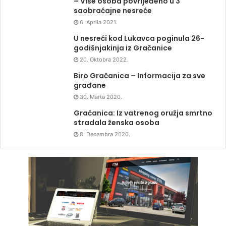
– Više osoba povrijeđeno u 3
saobraćajne nesreće
6. Aprila 2021.
U nesreći kod Lukavca poginula 26-
godišnjakinja iz Gračanice
20. Oktobra 2022.
Biro Gračanica – Informacija za sve
građane
30. Marta 2020.
Gračanica: Iz vatrenog oružja smrtno
stradala ženska osoba
8. Decembra 2020.