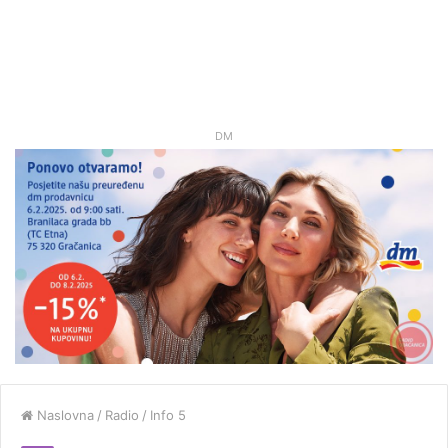
DM
Naslovna
/
Radio
/
Info 5