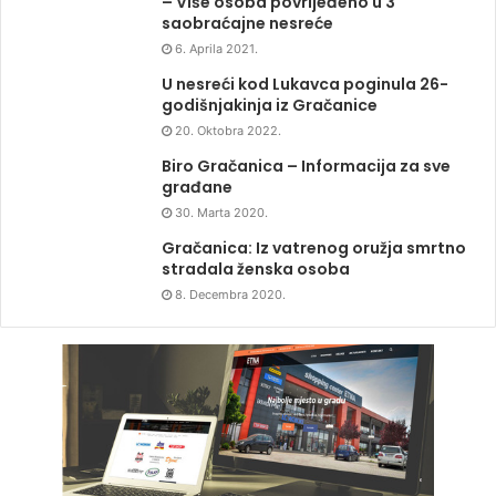
– Više osoba povrijeđeno u 3
saobraćajne nesreće
6. Aprila 2021.
U nesreći kod Lukavca poginula 26-
godišnjakinja iz Gračanice
20. Oktobra 2022.
Biro Gračanica – Informacija za sve
građane
30. Marta 2020.
Gračanica: Iz vatrenog oružja smrtno
stradala ženska osoba
8. Decembra 2020.