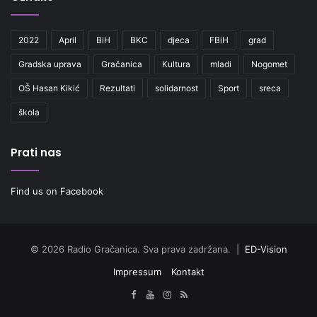
2022
April
BiH
BKC
djeca
FBiH
grad
Gradska uprava
Gračanica
Kultura
mladi
Nogomet
OŠ Hasan Kikić
Rezultati
solidarnost
Sport
sreca
škola
Prati nas
Find us on Facebook
© 2026 Radio Gračanica. Sva prava zadržana. |
ED-Vision
Impressum
Kontakt