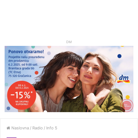
DM
Naslovna
/
Radio
/
Info 5