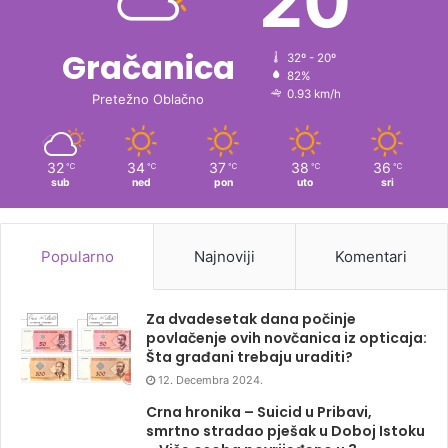
20
Gračanica
32º - 20º
82%
0.93 km/h
Pretežno Oblačno
32
34
37
38
36
℃
℃
℃
℃
℃
sub
ned
pon
uto
sri
Popularno
Najnoviji
Komentari
Za dvadesetak dana počinje
povlačenje ovih novčanica iz opticaja:
Šta građani trebaju uraditi?
12. Decembra 2024.
Crna hronika – Suicid u Pribavi,
smrtno stradao pješak u Doboj Istoku