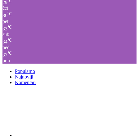
℃
29
čet
℃
36
pet
℃
33
sub
℃
34
ned
℃
37
pon
Popularno
Najnoviji
Komentari