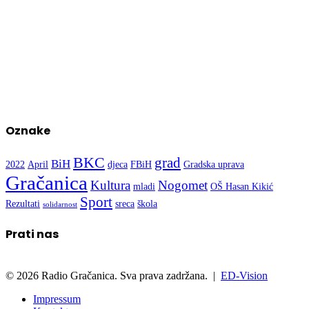
Oznake
BKC
grad
BiH
2022
April
djeca
FBiH
Gradska uprava
Gračanica
Kultura
Nogomet
mladi
OŠ Hasan Kikić
Sport
Rezultati
sreca
škola
solidarnost
Prati nas
© 2026 Radio Gračanica. Sva prava zadržana. |
ED-Vision
Impressum