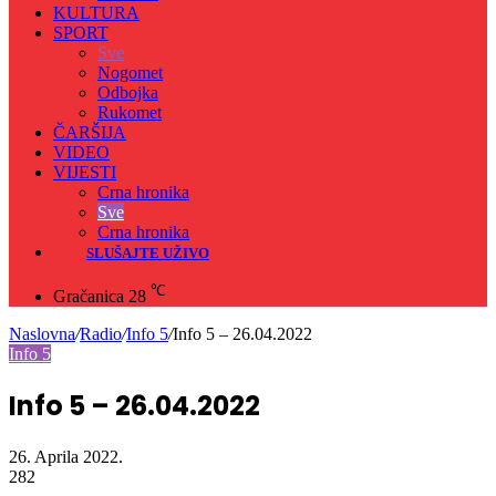
KULTURA
SPORT
Sve
Nogomet
Odbojka
Rukomet
ČARŠIJA
VIDEO
VIJESTI
Crna hronika
Sve
Crna hronika
SLUŠAJTE UŽIVO
℃
Gračanica
28
Naslovna
/
Radio
/
Info 5
/
Info 5 – 26.04.2022
Info 5
Info 5 – 26.04.2022
26. Aprila 2022.
282