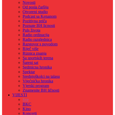
Novosti
Od posla čaršija
Otvoreni studio
Podcast sa Kenanom
Pozitivna priča
Poznate BH licnosti
Puls života
Radio ordinacija
Radio razglednica
Razgovor s povodom
Riječ više
Riznica znanja
Sa sportskih terena
Šareni sat
Sedmicna hronika
Spektar
Srednjoškolci na talasu
Vijećnićka hronika
Vjerski program
Znamenite BH ličnosti
VIJESTI
Sve
BKC
Kino
Koncerti