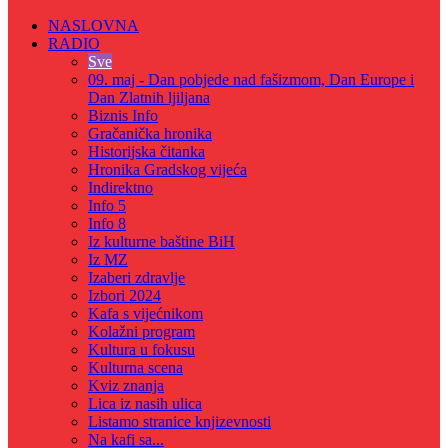
NASLOVNA
RADIO
Sve
09. maj - Dan pobjede nad fašizmom, Dan Europe i
Dan Zlatnih ljiljana
Biznis Info
Gračanička hronika
Historijska čitanka
Hronika Gradskog vijeća
Indirektno
Info 5
Info 8
Iz kulturne baštine BiH
Iz MZ
Izaberi zdravlje
Izbori 2024
Kafa s vijećnikom
Kolažni program
Kultura u fokusu
Kulturna scena
Kviz znanja
Lica iz nasih ulica
Listamo stranice knjizevnosti
Na kafi sa...