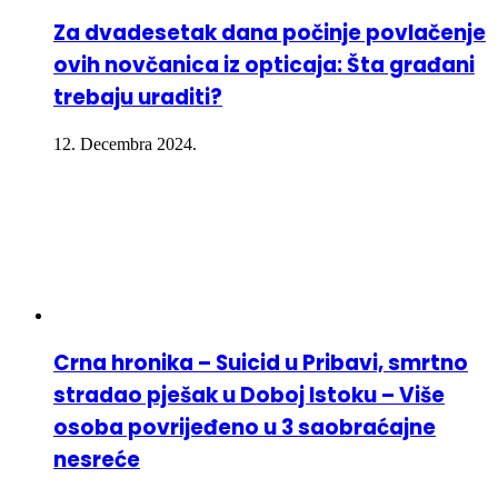
Za dvadesetak dana počinje povlačenje
ovih novčanica iz opticaja: Šta građani
trebaju uraditi?
12. Decembra 2024.
Crna hronika – Suicid u Pribavi, smrtno
stradao pješak u Doboj Istoku – Više
osoba povrijeđeno u 3 saobraćajne
nesreće