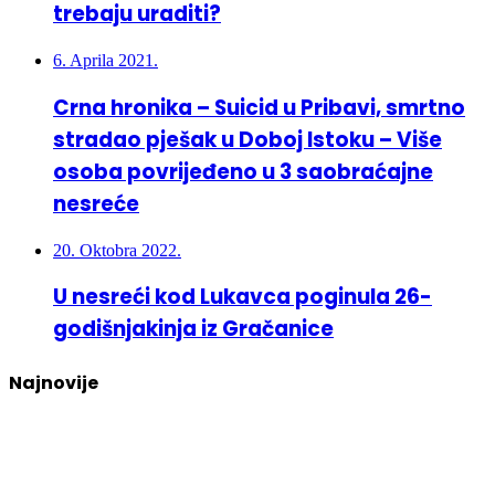
trebaju uraditi?
6. Aprila 2021.
Crna hronika – Suicid u Pribavi, smrtno
stradao pješak u Doboj Istoku – Više
osoba povrijeđeno u 3 saobraćajne
nesreće
20. Oktobra 2022.
U nesreći kod Lukavca poginula 26-
godišnjakinja iz Gračanice
Najnovije