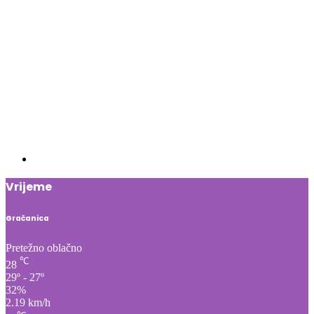
Vrijeme
Gračanica
Pretežno oblačno
℃
28
29º - 27º
32%
2.19 km/h