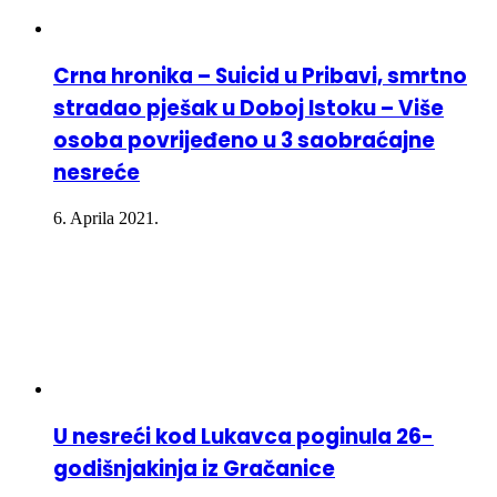
Crna hronika – Suicid u Pribavi, smrtno
stradao pješak u Doboj Istoku – Više
osoba povrijeđeno u 3 saobraćajne
nesreće
6. Aprila 2021.
U nesreći kod Lukavca poginula 26-
godišnjakinja iz Gračanice