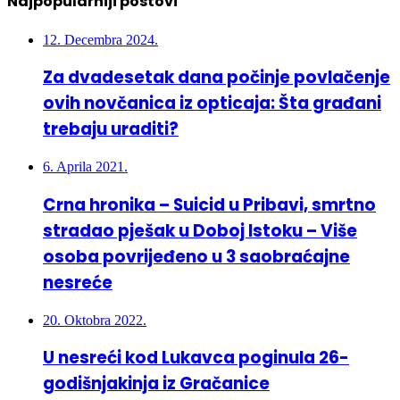
Najpopularniji postovi
12. Decembra 2024.
Za dvadesetak dana počinje povlačenje
ovih novčanica iz opticaja: Šta građani
trebaju uraditi?
6. Aprila 2021.
Crna hronika – Suicid u Pribavi, smrtno
stradao pješak u Doboj Istoku – Više
osoba povrijeđeno u 3 saobraćajne
nesreće
20. Oktobra 2022.
U nesreći kod Lukavca poginula 26-
godišnjakinja iz Gračanice