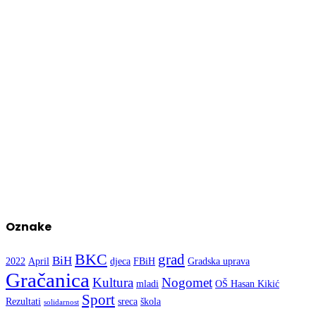
Oznake
BKC
grad
BiH
2022
April
djeca
FBiH
Gradska uprava
Gračanica
Kultura
Nogomet
mladi
OŠ Hasan Kikić
Sport
Rezultati
sreca
škola
solidarnost