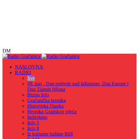
DM
NASLOVNA
RADIO
Sve
09. maj - Dan pobjede nad fašizmom, Dan Europe i
Dan Zlatnih ljiljana
Biznis Info
Gračanička hronika
Historijska čitanka
Hronika Gradskog vijeća
Indirektno
Info 5
Info 8
Iz kulturne baštine BiH