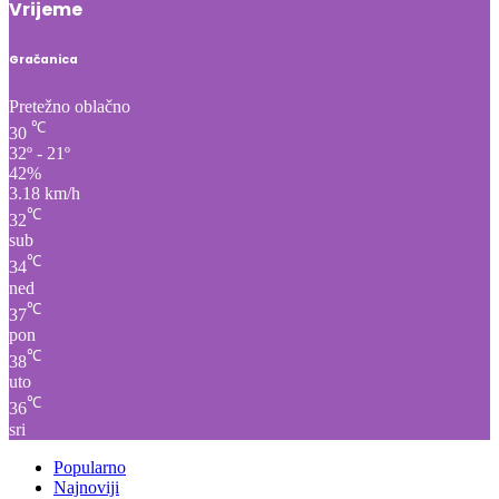
Vrijeme
Gračanica
Pretežno oblačno
℃
30
32º - 21º
42%
3.18 km/h
℃
32
sub
℃
34
ned
℃
37
pon
℃
38
uto
℃
36
sri
Popularno
Najnoviji