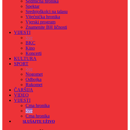
Sedmicna hronika
Spektar
Srednjoškolci na talasu
Vijećnićka hronika
Vjerski program
Znamenite BH ličnosti
VIJESTI
Sve
BKC
Kino
Koncerti
KULTURA
SPORT
Sve
Nogomet
Odbojka
Rukomet
ČARŠIJA
VIDEO
VIJESTI
Crna hronika
Sve
Crna hronika
SLUŠAJTE UŽIVO