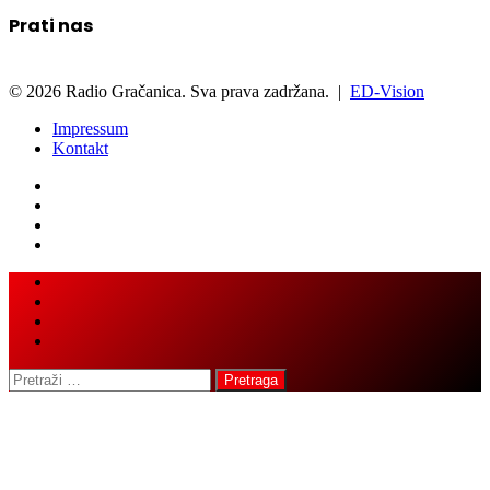
Prati nas
© 2026 Radio Gračanica. Sva prava zadržana. |
ED-Vision
Impressum
Kontakt
Facebook
Twitter
LinkedIn
WhatsApp
Viber
Back
Close
to
top
button
Pretraga: