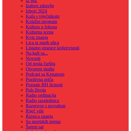
Iz MZ
Izaberi zdravlje
Izbori 2024
Kafa s vijećnikom
Kolažni program
Kultura u fokusu
Kulturna scena
Kviz znanja
Lica iz nasih ulica
Listamo stranice knjizevnosti
Na kafi sa...
Novosti
Od posla čaršija
Otvoreni studio
Podcast sa Kenanom
Pozitivna priča
Poznate BH licnosti
Puls života
Radio ordinacija
Radio razglednica
Razgovor s povodom
Riječ više
Riznica znanja
Sa sportskih terena
Šareni sat