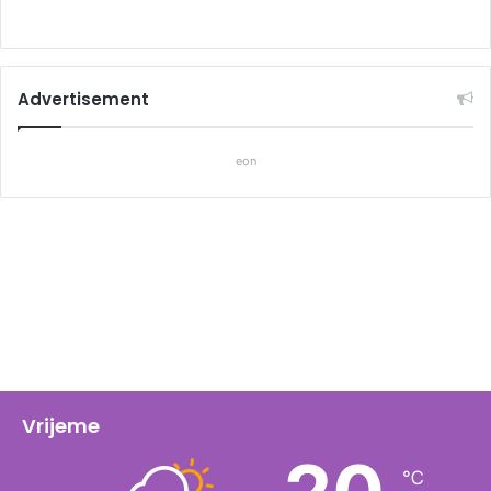
Advertisement
eon
Vrijeme
℃