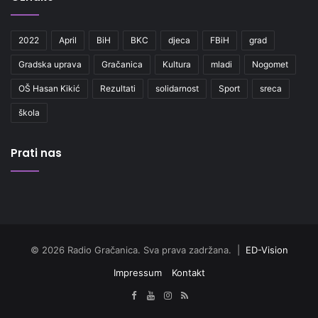
2022
April
BiH
BKC
djeca
FBiH
grad
Gradska uprava
Gračanica
Kultura
mladi
Nogomet
OŠ Hasan Kikić
Rezultati
solidarnost
Sport
sreca
škola
Prati nas
© 2026 Radio Gračanica. Sva prava zadržana. |
ED-Vision
Impressum
Kontakt