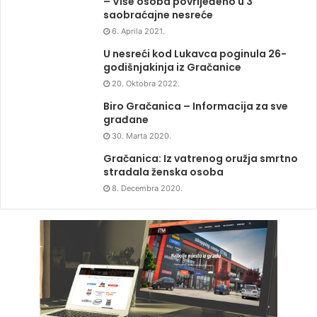
– Više osoba povrijeđeno u 3
saobraćajne nesreće
6. Aprila 2021.
U nesreći kod Lukavca poginula 26-
godišnjakinja iz Gračanice
20. Oktobra 2022.
Biro Gračanica – Informacija za sve
građane
30. Marta 2020.
Gračanica: Iz vatrenog oružja smrtno
stradala ženska osoba
8. Decembra 2020.