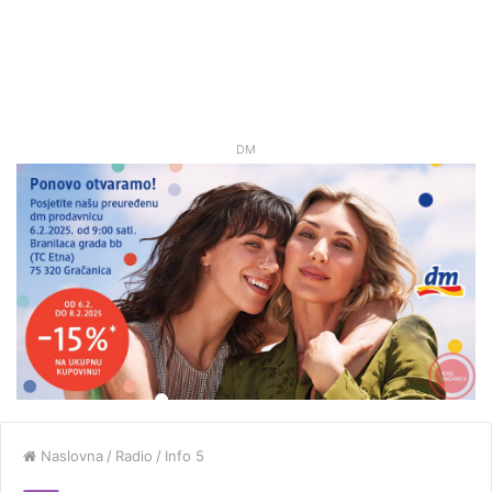
DM
Naslovna
/
Radio
/
Info 5