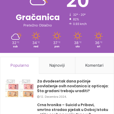
20
Gračanica
32º - 20º
82%
0.93 km/h
Pretežno Oblačno
32
34
37
38
36
℃
℃
℃
℃
℃
sub
ned
pon
uto
sri
Popularno
Najnoviji
Komentari
Za dvadesetak dana počinje
povlačenje ovih novčanica iz opticaja:
Šta građani trebaju uraditi?
12. Decembra 2024.
Crna hronika – Suicid u Pribavi,
smrtno stradao pješak u Doboj Istoku