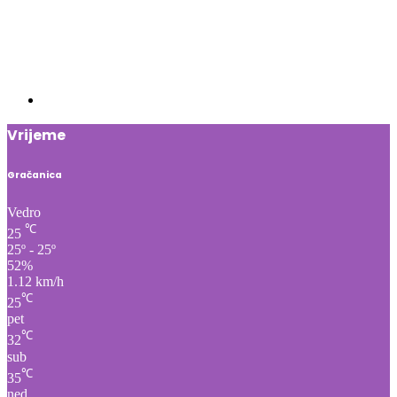
Vrijeme
Gračanica
Vedro
℃
25
25º - 25º
52%
1.12 km/h
℃
25
pet
℃
32
sub
℃
35
ned