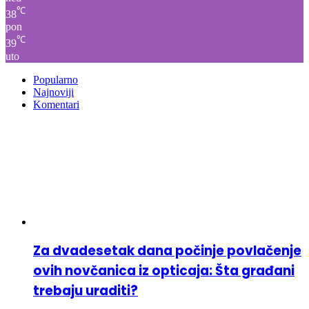
℃
38
pon
℃
39
uto
Popularno
Najnoviji
Komentari
Za dvadesetak dana počinje povlačenje
ovih novčanica iz opticaja: Šta građani
trebaju uraditi?