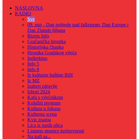
NASLOVNA
RADIO
Sve
09. maj - Dan pobjede nad fašizmom, Dan Europe i
Dan Zlatnih ljiljana
Biznis Info
Gračanička hronika
Historijska čitanka
Hronika Gradskog vijeća
Indirektno
Info 5
Info 8
Iz kulturne baštine BiH
Iz MZ
Izaberi zdravlje
Izbori 2024
Kafa s vijećnikom
Kolažni program
Kultura u fokusu
Kulturna scena
Kviz znanja
Lica iz nasih ulica
Listamo stranice knjizevnosti
Na kafi sa...