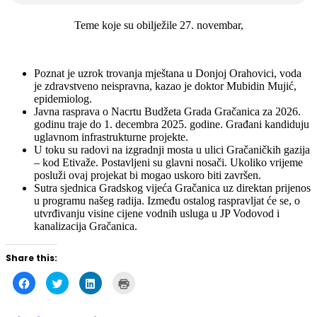
Teme koje su obilježile 27. novembar,
Poznat je uzrok trovanja mještana u Donjoj Orahovici, voda
je zdravstveno neispravna, kazao je doktor Mubidin Mujić,
epidemiolog.
Javna rasprava o Nacrtu Budžeta Grada Gračanica za 2026.
godinu traje do 1. decembra 2025. godine. Građani kandiduju
uglavnom infrastrukturne projekte.
U toku su radovi na izgradnji mosta u ulici Gračaničkih gazija
– kod Etivaže. Postavljeni su glavni nosači. Ukoliko vrijeme
posluži ovaj projekat bi mogao uskoro biti završen.
Sutra sjednica Gradskog vijeća Gračanica uz direktan prijenos
u programu našeg radija. Između ostalog raspravljat će se, o
utvrđivanju visine cijene vodnih usluga u JP Vodovod i
kanalizacija Gračanica.
Share this:
Click
Click
Click
Click
to
to
to
to
share
share
share
print
on
on
on
(Opens
Facebook
Twitter
LinkedIn
in