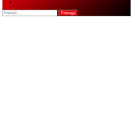
button
Pretraga: