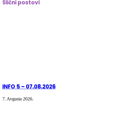
Slični postovi
(Opens
(Opens
(Opens
new
in
in
in
window)
new
new
new
window)
window)
window)
INFO 5 – 07.08.2026
7. Avgusta 2026.