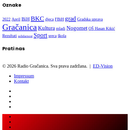
Oznake
BKC
grad
BiH
2022
April
djeca
FBiH
Gradska uprava
Gračanica
Kultura
Nogomet
mladi
OŠ Hasan Kikić
Sport
Rezultati
sreca
škola
solidarnost
Prati nas
© 2026 Radio Gračanica. Sva prava zadržana. |
ED-Vision
Impressum
Kontakt
Facebook
Twitter
LinkedIn
WhatsApp
Viber
Back
Close
to
top