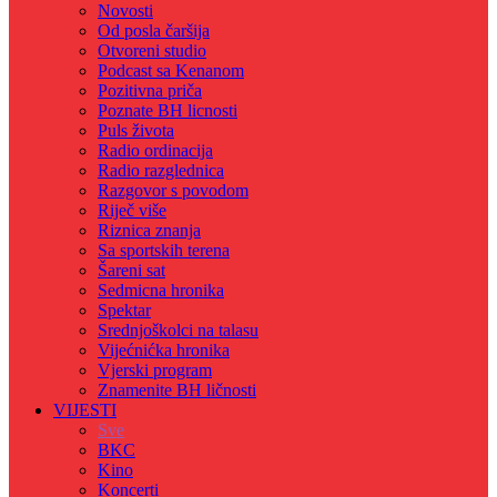
Novosti
Od posla čaršija
Otvoreni studio
Podcast sa Kenanom
Pozitivna priča
Poznate BH licnosti
Puls života
Radio ordinacija
Radio razglednica
Razgovor s povodom
Riječ više
Riznica znanja
Sa sportskih terena
Šareni sat
Sedmicna hronika
Spektar
Srednjoškolci na talasu
Vijećnićka hronika
Vjerski program
Znamenite BH ličnosti
VIJESTI
Sve
BKC
Kino
Koncerti