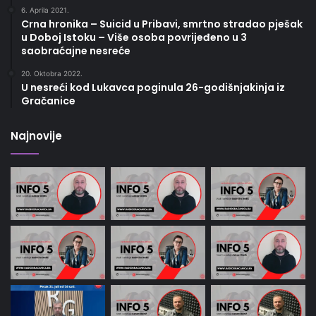
6. Aprila 2021.
Crna hronika – Suicid u Pribavi, smrtno stradao pješak
u Doboj Istoku – Više osoba povrijeđeno u 3
saobraćajne nesreće
20. Oktobra 2022.
U nesreći kod Lukavca poginula 26-godišnjakinja iz
Gračanice
Najnovije