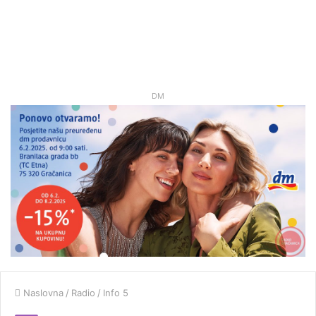
DM
Naslovna
/
Radio
/
Info 5