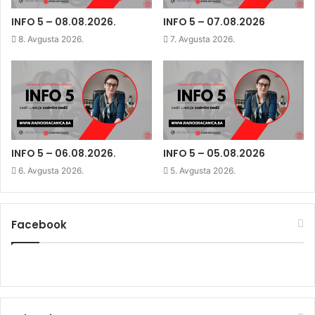
(
O
(
w
O
p
O
w
p
e
p
i
INFO 5 – 08.08.2026.
INFO 5 – 07.08.2026
e
n
e
n
n
s
n
d
8. Avgusta 2026.
7. Avgusta 2026.
s
i
s
o
i
n
i
w
n
n
n
)
n
e
n
e
w
e
w
w
w
w
i
w
i
n
i
n
d
n
d
o
d
o
w
o
w
)
w
)
)
INFO 5 – 06.08.2026.
INFO 5 – 05.08.2026
6. Avgusta 2026.
5. Avgusta 2026.
Facebook