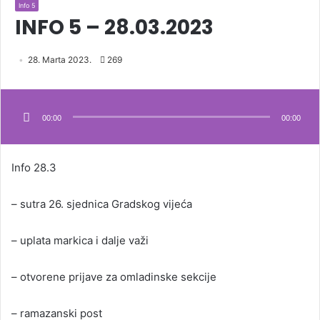
Info 5
INFO 5 – 28.03.2023
28. Marta 2023.
269
Audio
Player
00:00
00:00
Info 28.3
– sutra 26. sjednica Gradskog vijeća
– uplata markica i dalje važi
– otvorene prijave za omladinske sekcije
– ramazanski post