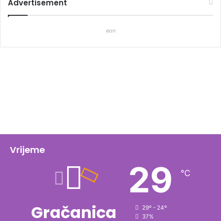
Advertisement
eon
Vrijeme
29
℃
Gračanica
29º - 24º
37%