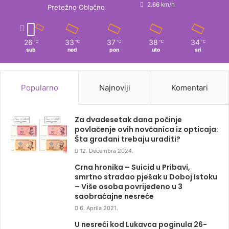
2.66 km/h
Pretežno Oblačno
26
33
37
38
34
℃
℃
℃
℃
℃
sub
ned
pon
uto
sri
Popularno
Najnoviji
Komentari
Za dvadesetak dana počinje
povlačenje ovih novčanica iz opticaja:
Šta građani trebaju uraditi?
12. Decembra 2024.
Crna hronika – Suicid u Pribavi,
smrtno stradao pješak u Doboj Istoku
– Više osoba povrijeđeno u 3
saobraćajne nesreće
6. Aprila 2021.
U nesreći kod Lukavca poginula 26-