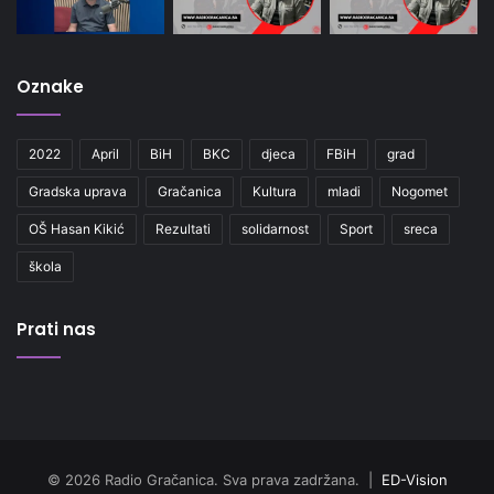
Oznake
2022
April
BiH
BKC
djeca
FBiH
grad
Gradska uprava
Gračanica
Kultura
mladi
Nogomet
OŠ Hasan Kikić
Rezultati
solidarnost
Sport
sreca
škola
Prati nas
© 2026 Radio Gračanica. Sva prava zadržana. |
ED-Vision