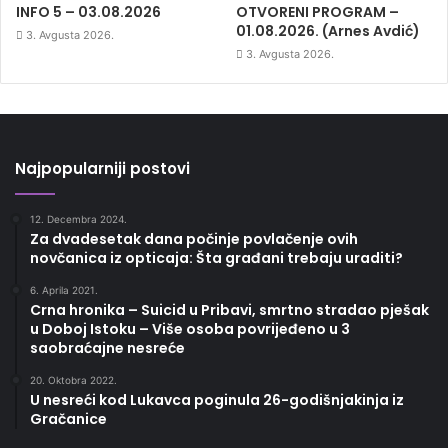
INFO 5 – 03.08.2026
OTVORENI PROGRAM –
01.08.2026. (Arnes Avdić)
3. Avgusta 2026.
3. Avgusta 2026.
Najpopularniji postovi
12. Decembra 2024.
Za dvadesetak dana počinje povlačenje ovih
novčanica iz opticaja: Šta građani trebaju uraditi?
6. Aprila 2021.
Crna hronika – Suicid u Pribavi, smrtno stradao pješak
u Doboj Istoku – Više osoba povrijeđeno u 3
saobraćajne nesreće
20. Oktobra 2022.
U nesreći kod Lukavca poginula 26-godišnjakinja iz
Gračanice