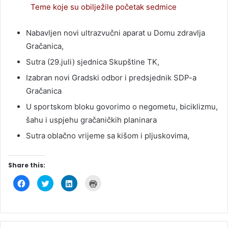
Teme koje su obilježile početak sedmice
Nabavljen novi ultrazvučni aparat u Domu zdravlja
Gračanica,
Sutra (29.juli) sjednica Skupštine TK,
Izabran novi Gradski odbor i predsjednik SDP-a
Gračanica
U sportskom bloku govorimo o negometu, biciklizmu,
šahu i uspjehu gračaničkih planinara
Sutra oblačno vrijeme sa kišom i pljuskovima,
Share this:
C
C
C
C
l
l
l
l
i
i
i
i
c
c
c
c
k
k
k
k
t
t
t
t
o
o
o
o
s
s
s
p