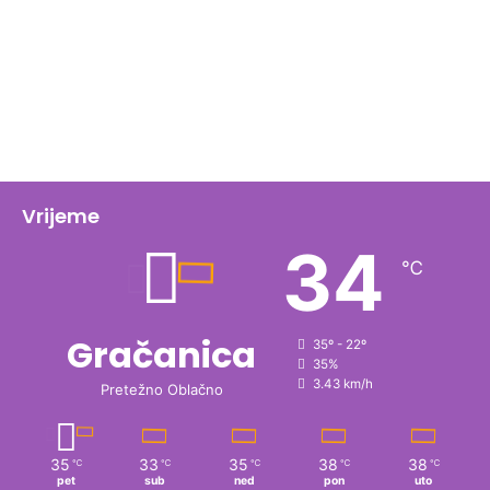
Vrijeme
34
℃
Gračanica
35º - 22º
35%
3.43 km/h
Pretežno Oblačno
35
33
35
38
38
℃
℃
℃
℃
℃
pet
sub
ned
pon
uto