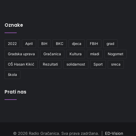
Oznake
2022
April
BiH
BKC
djeca
FBiH
grad
Gradska uprava
Gračanica
Kultura
mladi
Nogomet
OŠ Hasan Kikić
Rezultati
solidarnost
Sport
sreca
škola
Prati nas
© 2026 Radio Gračanica. Sva prava zadržana. |
ED-Vision