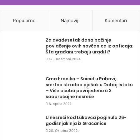
Popularno
Najnoviji
Komentari
Za dvadesetak dana počinje
povlačenje ovih novčanica iz opticaja:
Šta građani trebaju uraditi?
12. Decembra 2024.
Crna hronika – Suicid u Pribavi,
smrtno stradao pješak u Doboj Istoku
– Više osoba povrijeđeno u 3
saobraćajne nesreće
6. Aprila 2021.
U nesreći kod Lukavca poginula 26-
godišnjakinja iz Gračanice
20. Oktobra 2022.