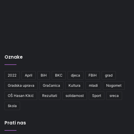
Oznake
2022
April
BiH
BKC
djeca
FBiH
grad
Gradska uprava
Gračanica
Kultura
mladi
Nogomet
OŠ Hasan Kikić
Rezultati
solidarnost
Sport
sreca
škola
Prati nas