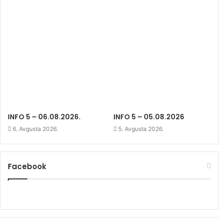
n
d
n
d
o
d
o
w
o
w
)
w
)
)
INFO 5 – 06.08.2026.
INFO 5 – 05.08.2026
6. Avgusta 2026.
5. Avgusta 2026.
Facebook