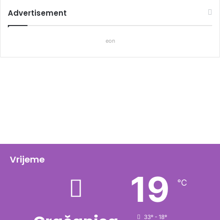
Advertisement
eon
Vrijeme
19
℃
33º - 18º