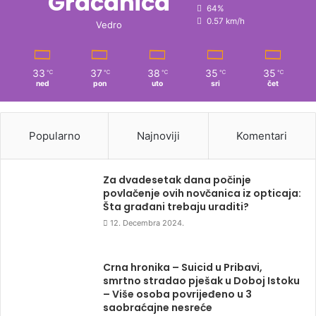
Gračanica
64%
0.57 km/h
Vedro
33
37
38
35
35
℃
℃
℃
℃
℃
ned
pon
uto
sri
čet
Popularno
Najnoviji
Komentari
Za dvadesetak dana počinje
povlačenje ovih novčanica iz opticaja:
Šta građani trebaju uraditi?
12. Decembra 2024.
Crna hronika – Suicid u Pribavi,
smrtno stradao pješak u Doboj Istoku
– Više osoba povrijeđeno u 3
saobraćajne nesreće