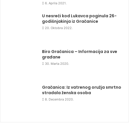
6. Aprila 2021.
U nesreći kod Lukavca poginula 26-
godišnjakinja iz Gračanice
20. Oktobra 2022.
Biro Gračanica – Informacija za sve
građane
30. Marta 2020.
Gračanica: Iz vatrenog oružja smrtno
stradala ženska osoba
8. Decembra 2020.