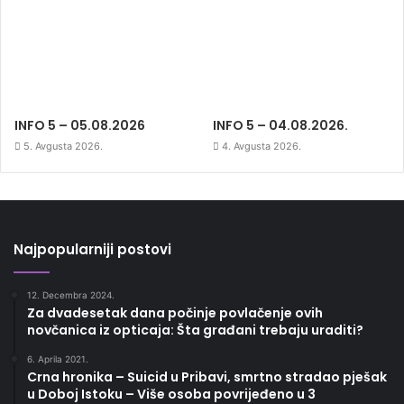
INFO 5 – 05.08.2026
INFO 5 – 04.08.2026.
5. Avgusta 2026.
4. Avgusta 2026.
Najpopularniji postovi
12. Decembra 2024.
Za dvadesetak dana počinje povlačenje ovih
novčanica iz opticaja: Šta građani trebaju uraditi?
6. Aprila 2021.
Crna hronika – Suicid u Pribavi, smrtno stradao pješak
u Doboj Istoku – Više osoba povrijeđeno u 3