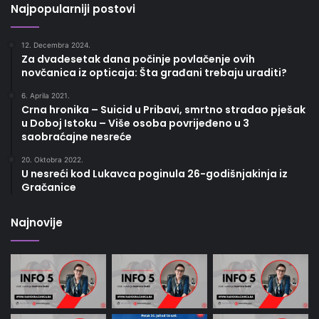
Najpopularniji postovi
12. Decembra 2024.
Za dvadesetak dana počinje povlačenje ovih
novčanica iz opticaja: Šta građani trebaju uraditi?
6. Aprila 2021.
Crna hronika – Suicid u Pribavi, smrtno stradao pješak
u Doboj Istoku – Više osoba povrijeđeno u 3
saobraćajne nesreće
20. Oktobra 2022.
U nesreći kod Lukavca poginula 26-godišnjakinja iz
Gračanice
Najnovije