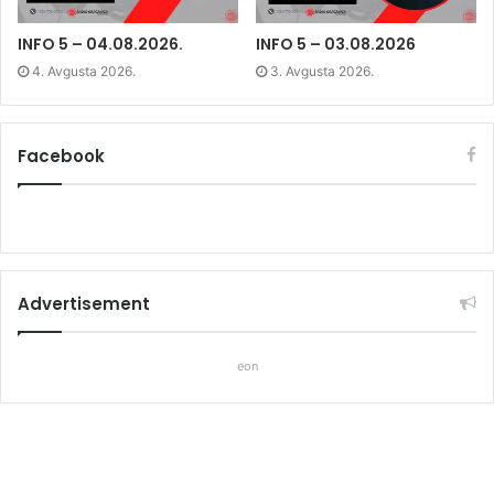
o
w
o
w
)
w
)
)
INFO 5 – 04.08.2026.
INFO 5 – 03.08.2026
4. Avgusta 2026.
3. Avgusta 2026.
Facebook
Advertisement
eon