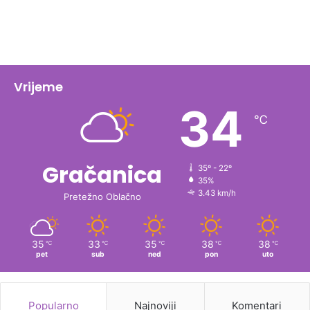
Vrijeme
34
℃
Gračanica
35º - 22º
35%
3.43 km/h
Pretežno Oblačno
35
33
35
38
38
℃
℃
℃
℃
℃
pet
sub
ned
pon
uto
Popularno
Najnoviji
Komentari