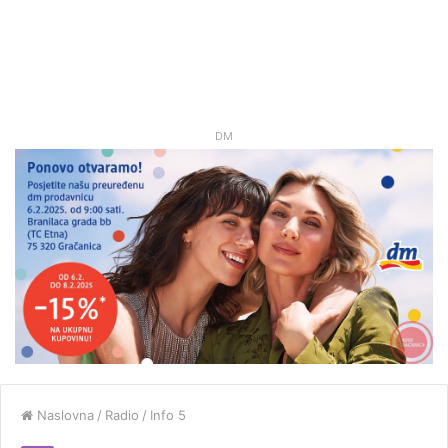
DM
Naslovna
/
Radio
/
Info 5