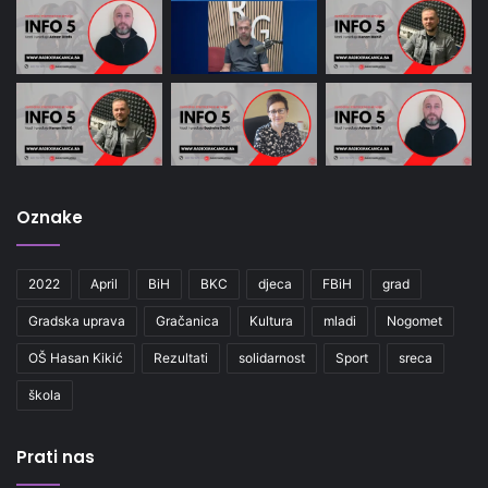
Oznake
2022
April
BiH
BKC
djeca
FBiH
grad
Gradska uprava
Gračanica
Kultura
mladi
Nogomet
OŠ Hasan Kikić
Rezultati
solidarnost
Sport
sreca
škola
Prati nas