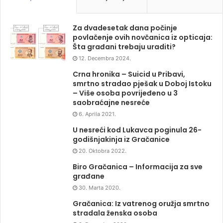
Za dvadesetak dana počinje
povlačenje ovih novčanica iz opticaja:
Šta građani trebaju uraditi?
12. Decembra 2024.
Crna hronika – Suicid u Pribavi,
smrtno stradao pješak u Doboj Istoku
– Više osoba povrijeđeno u 3
saobraćajne nesreće
6. Aprila 2021.
U nesreći kod Lukavca poginula 26-
godišnjakinja iz Gračanice
20. Oktobra 2022.
Biro Gračanica – Informacija za sve
građane
30. Marta 2020.
Gračanica: Iz vatrenog oružja smrtno
stradala ženska osoba