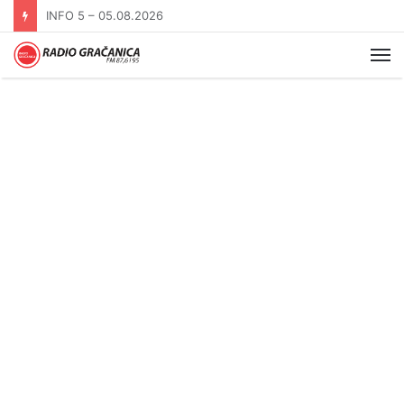
INFO 5 – 04.08.2026.
Me