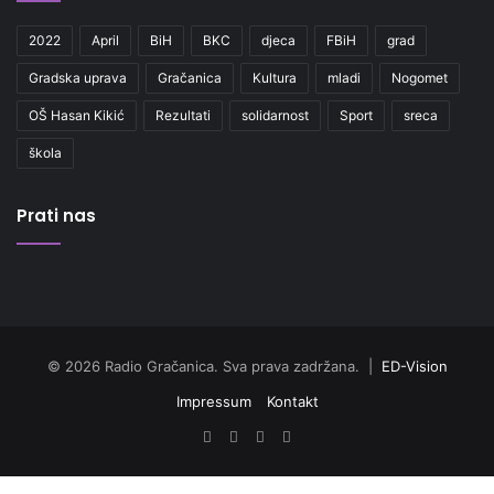
2022
April
BiH
BKC
djeca
FBiH
grad
Gradska uprava
Gračanica
Kultura
mladi
Nogomet
OŠ Hasan Kikić
Rezultati
solidarnost
Sport
sreca
škola
Prati nas
© 2026 Radio Gračanica. Sva prava zadržana. |
ED-Vision
Impressum
Kontakt