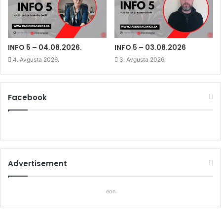
w
w
w
w
i
w
i
n
i
n
d
n
d
o
d
o
w
o
w
)
w
)
)
INFO 5 – 04.08.2026.
INFO 5 – 03.08.2026
4. Avgusta 2026.
3. Avgusta 2026.
Facebook
Advertisement
eon