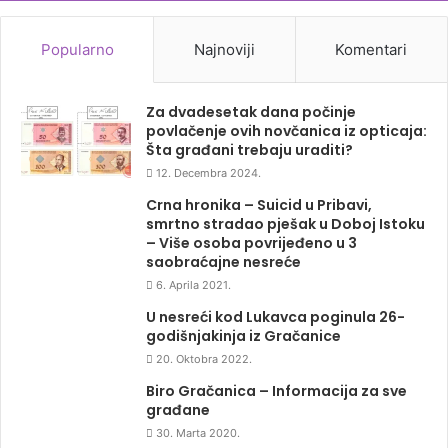
Popularno
Najnoviji
Komentari
Za dvadesetak dana počinje
povlačenje ovih novčanica iz opticaja:
Šta građani trebaju uraditi?
12. Decembra 2024.
Crna hronika – Suicid u Pribavi,
smrtno stradao pješak u Doboj Istoku
– Više osoba povrijeđeno u 3
saobraćajne nesreće
6. Aprila 2021.
U nesreći kod Lukavca poginula 26-
godišnjakinja iz Gračanice
20. Oktobra 2022.
Biro Gračanica – Informacija za sve
građane
30. Marta 2020.