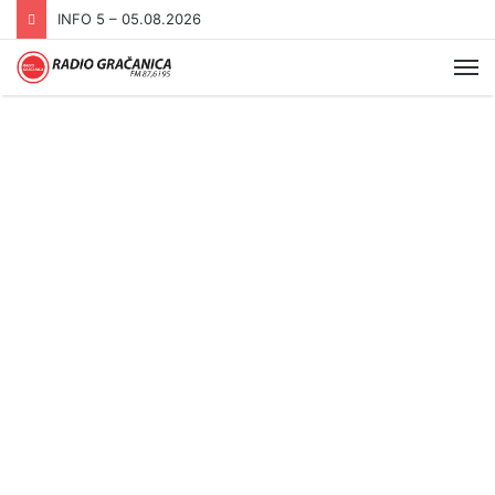
INFO 5 – 04.08.2026.
Me