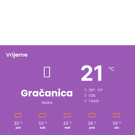
Vrijeme
21
℃
Gračanica
35º - 21º
53%
1 km/h
Vedro
35
33
35
38
39
℃
℃
℃
℃
℃
pet
sub
ned
pon
uto