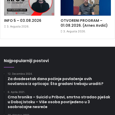
INFO 5 – 03.08.2026
OTVORENI PROGRAM –
01.08.2026. (Arnes Avdić)
3. Avgusta 2026.
3. Avgusta 2026.
Najpopularniji postovi
12. Decembra 2024.
Za dvadesetak dana počinje povlačenje ovih
novčanica iz opticaja: Šta građani trebaju uraditi?
6. Aprila 2021.
Crna hronika – Suicid u Pribavi, smrtno stradao pješak
u Doboj Istoku – Više osoba povrijeđeno u 3
saobraćajne nesreće