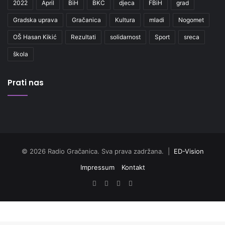
2022
April
BiH
BKC
djeca
FBiH
grad
Gradska uprava
Gračanica
Kultura
mladi
Nogomet
OŠ Hasan Kikić
Rezultati
solidarnost
Sport
sreca
škola
Prati nas
© 2026 Radio Gračanica. Sva prava zadržana. |
ED-Vision
Impressum
Kontakt