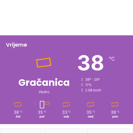
Vrijeme
38
℃
Gračanica
38º - 26º
17%
2.08 km/h
Vedro
38
35
33
35
38
℃
℃
℃
℃
℃
čet
pet
sub
ned
pon