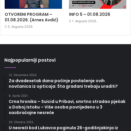
OTVORENI PROGRAM –
INFO 5 – 01.08.2026
01.08.2026. (Arnes Avdić)
1. Avgusta 2026.
3. Avgusta 2026.
Najpopularniji postovi
12. Decembra 2024.
Za dvadesetak dana počinje povlačenje ovih
novčanica iz opticaja: Šta građani trebaju uraditi?
6. Aprila 2021.
Crna hronika – Suicid u Pribavi, smrtno stradao pješak
u Doboj Istoku – Više osoba povrijeđeno u 3
saobraćajne nesreće
20. Oktobra 2022.
U nesreći kod Lukavca poginula 26-godišnjakinja iz