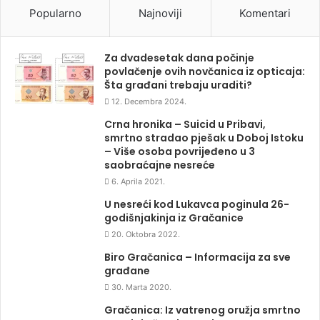
Popularno
Najnoviji
Komentari
Za dvadesetak dana počinje
povlačenje ovih novčanica iz opticaja:
Šta građani trebaju uraditi?
12. Decembra 2024.
Crna hronika – Suicid u Pribavi,
smrtno stradao pješak u Doboj Istoku
– Više osoba povrijeđeno u 3
saobraćajne nesreće
6. Aprila 2021.
U nesreći kod Lukavca poginula 26-
godišnjakinja iz Gračanice
20. Oktobra 2022.
Biro Gračanica – Informacija za sve
građane
30. Marta 2020.
Gračanica: Iz vatrenog oružja smrtno