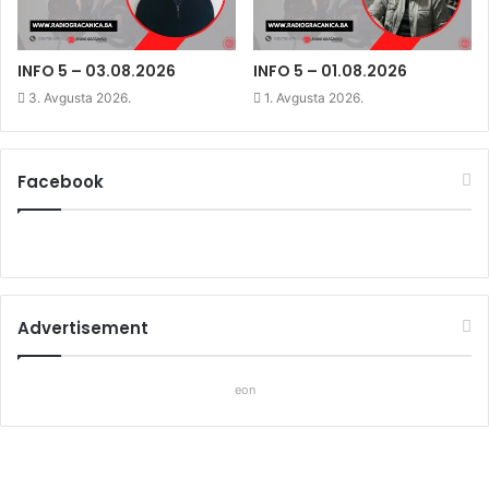
n
d
n
d
o
d
o
w
o
w
)
w
)
)
INFO 5 – 03.08.2026
INFO 5 – 01.08.2026
3. Avgusta 2026.
1. Avgusta 2026.
Facebook
Advertisement
eon