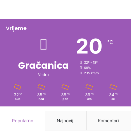
Vrijeme
20
℃
Gračanica
32º - 18º
69%
2.15 km/h
Vedro
32
35
38
39
34
℃
℃
℃
℃
℃
sub
ned
pon
uto
sri
Popularno
Najnoviji
Komentari