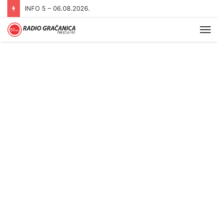
INFO 5 – 05.08.2026
Me