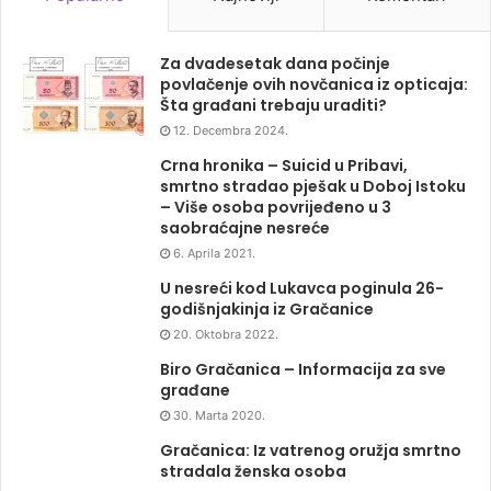
Za dvadesetak dana počinje
povlačenje ovih novčanica iz opticaja:
Šta građani trebaju uraditi?
12. Decembra 2024.
Crna hronika – Suicid u Pribavi,
smrtno stradao pješak u Doboj Istoku
– Više osoba povrijeđeno u 3
saobraćajne nesreće
6. Aprila 2021.
U nesreći kod Lukavca poginula 26-
godišnjakinja iz Gračanice
20. Oktobra 2022.
Biro Gračanica – Informacija za sve
građane
30. Marta 2020.
Gračanica: Iz vatrenog oružja smrtno
stradala ženska osoba