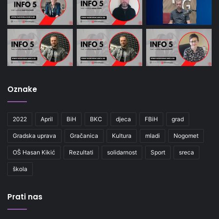
Oznake
2022
April
BiH
BKC
djeca
FBiH
grad
Gradska uprava
Gračanica
Kultura
mladi
Nogomet
OŠ Hasan Kikić
Rezultati
solidarnost
Sport
sreca
škola
Prati nas