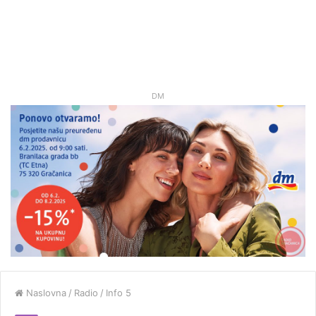
DM
Naslovna
/
Radio
/
Info 5