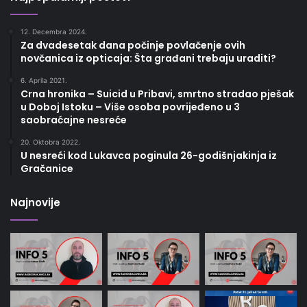
12. Decembra 2024.
Za dvadesetak dana počinje povlačenje ovih
novčanica iz opticaja: Šta građani trebaju uraditi?
6. Aprila 2021.
Crna hronika – Suicid u Pribavi, smrtno stradao pješak
u Doboj Istoku – Više osoba povrijeđeno u 3
saobraćajne nesreće
20. Oktobra 2022.
U nesreći kod Lukavca poginula 26-godišnjakinja iz
Gračanice
Najnovije