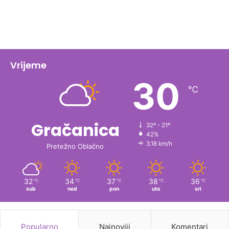
Vrijeme
30
℃
Gračanica
32º - 21º
42%
3.18 km/h
Pretežno Oblačno
32
34
37
38
36
℃
℃
℃
℃
℃
sub
ned
pon
uto
sri
Popularno
Najnoviji
Komentari