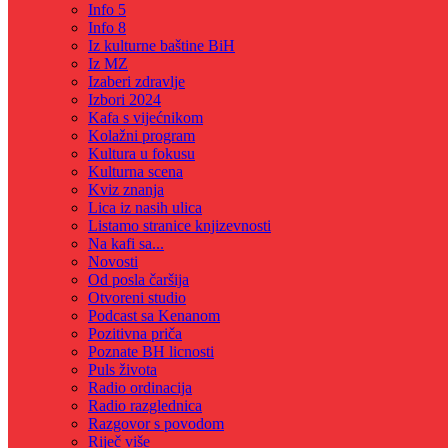
Info 5
Info 8
Iz kulturne baštine BiH
Iz MZ
Izaberi zdravlje
Izbori 2024
Kafa s vijećnikom
Kolažni program
Kultura u fokusu
Kulturna scena
Kviz znanja
Lica iz nasih ulica
Listamo stranice knjizevnosti
Na kafi sa...
Novosti
Od posla čaršija
Otvoreni studio
Podcast sa Kenanom
Pozitivna priča
Poznate BH licnosti
Puls života
Radio ordinacija
Radio razglednica
Razgovor s povodom
Riječ više