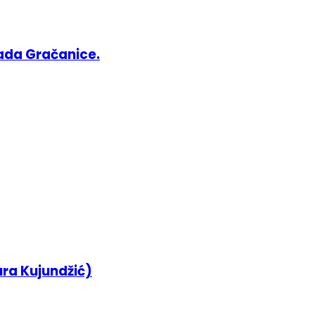
ada Gračanice.
ura Kujundžić)