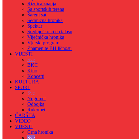
Riznica znanja
Sa sportskih terena
Šareni sat
Sedmicna hronika
Spektar
Srednjoškolci na talasu
Vijećnićka hronika
Vjerski program
Znamenite BH ličnosti
VIJESTI
Sve
BKC
Kino
Koncerti
KULTURA
SPORT
Sve
Nogomet
Odbojka
Rukomet
ČARŠIJA
VIDEO
VIJESTI
Crna hronika
Sve