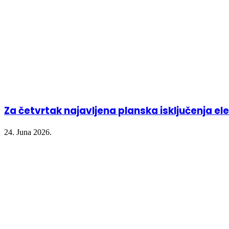
Za četvrtak najavljena planska isključenja ele
24. Juna 2026.