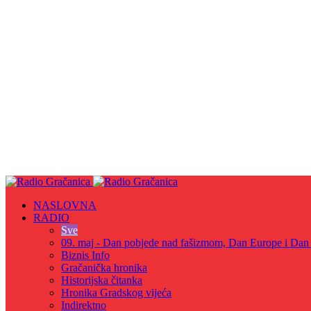
NASLOVNA
RADIO
Sve
09. maj - Dan pobjede nad fašizmom, Dan Europe i Dan Z
Biznis Info
Gračanička hronika
Historijska čitanka
Hronika Gradskog vijeća
Indirektno