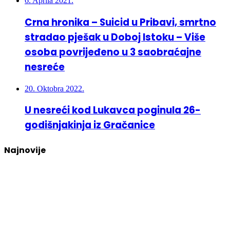
6. Aprila 2021.
Crna hronika – Suicid u Pribavi, smrtno
stradao pješak u Doboj Istoku – Više
osoba povrijeđeno u 3 saobraćajne
nesreće
20. Oktobra 2022.
U nesreći kod Lukavca poginula 26-
godišnjakinja iz Gračanice
Najnovije