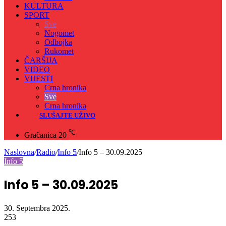
KULTURA
SPORT
Sve
Nogomet
Odbojka
Rukomet
ČARŠIJA
VIDEO
VIJESTI
Crna hronika
Sve
Crna hronika
SLUŠAJTE UŽIVO
℃
Gračanica
20
Naslovna
/
Radio
/
Info 5
/
Info 5 – 30.09.2025
Info 5
Info 5 – 30.09.2025
30. Septembra 2025.
253