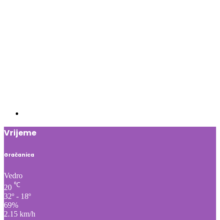
Vrijeme
Gračanica
Vedro
℃
20
32º - 18º
69%
2.15 km/h