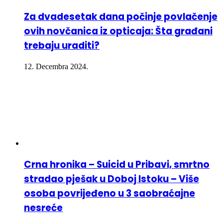
Za dvadesetak dana počinje povlačenje
ovih novčanica iz opticaja: Šta građani
trebaju uraditi?
12. Decembra 2024.
Crna hronika – Suicid u Pribavi, smrtno
stradao pješak u Doboj Istoku – Više
osoba povrijeđeno u 3 saobraćajne
nesreće