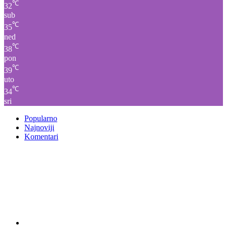
℃
32
sub
℃
35
ned
℃
38
pon
℃
39
uto
℃
34
sri
Popularno
Najnoviji
Komentari