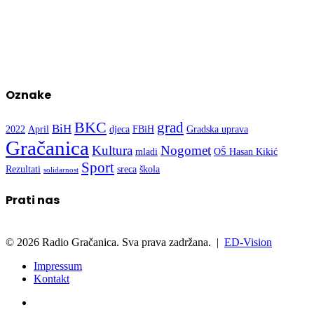
Oznake
BKC
grad
BiH
2022
April
djeca
FBiH
Gradska uprava
Gračanica
Kultura
Nogomet
mladi
OŠ Hasan Kikić
Sport
Rezultati
sreca
škola
solidarnost
Prati nas
© 2026 Radio Gračanica. Sva prava zadržana. |
ED-Vision
Impressum
Kontakt