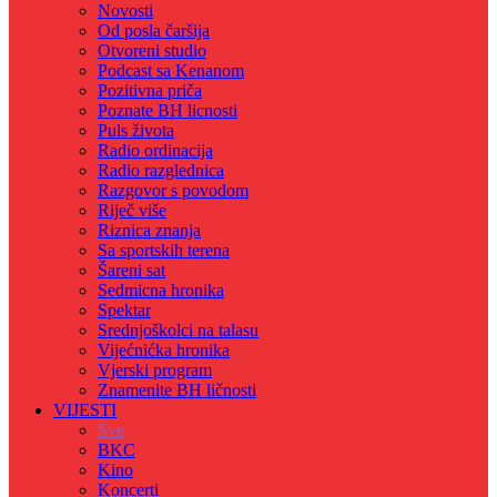
Novosti
Od posla čaršija
Otvoreni studio
Podcast sa Kenanom
Pozitivna priča
Poznate BH licnosti
Puls života
Radio ordinacija
Radio razglednica
Razgovor s povodom
Riječ više
Riznica znanja
Sa sportskih terena
Šareni sat
Sedmicna hronika
Spektar
Srednjoškolci na talasu
Vijećnićka hronika
Vjerski program
Znamenite BH ličnosti
VIJESTI
Sve
BKC
Kino
Koncerti