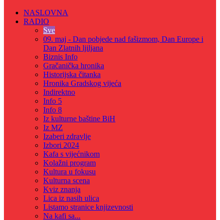
NASLOVNA
RADIO
Sve
09. maj - Dan pobjede nad fašizmom, Dan Europe i
Dan Zlatnih ljiljana
Biznis Info
Gračanička hronika
Historijska čitanka
Hronika Gradskog vijeća
Indirektno
Info 5
Info 8
Iz kulturne baštine BiH
Iz MZ
Izaberi zdravlje
Izbori 2024
Kafa s vijećnikom
Kolažni program
Kultura u fokusu
Kulturna scena
Kviz znanja
Lica iz nasih ulica
Listamo stranice knjizevnosti
Na kafi sa...