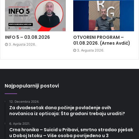
INFO 5 – 03.08.2026
OTVORENI PROGRAM –
01.08.2026. (Arnes Avdić)
3. Avgusta 2026.
3. Avgusta 2026.
Najpopularniji postovi
12. Decembra 2024.
Za dvadesetak dana počinje povlačenje ovih
novčanica iz opticaja: Šta građani trebaju uraditi?
6. Aprila 2021.
Crna hronika – Suicid u Pribavi, smrtno stradao pješak
u Doboj Istoku – Više osoba povrijeđeno u 3