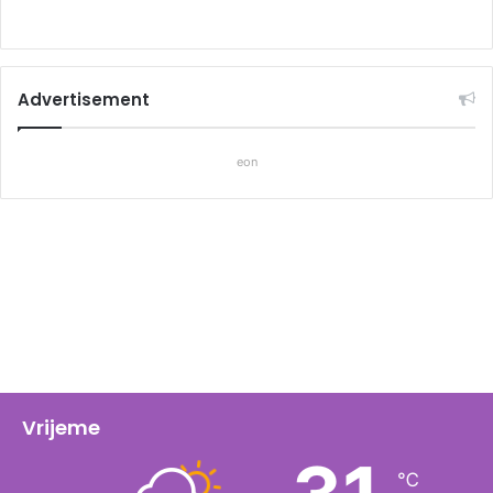
Advertisement
eon
Vrijeme
℃