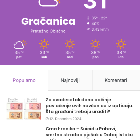
31
Gračanica
35º - 22º
40%
3.43 km/h
Pretežno Oblačno
35
33
35
38
38
℃
℃
℃
℃
℃
pet
sub
ned
pon
uto
Popularno
Najnoviji
Komentari
Za dvadesetak dana počinje
povlačenje ovih novčanica iz opticaja:
Šta građani trebaju uraditi?
12. Decembra 2024.
Crna hronika – Suicid u Pribavi,
smrtno stradao pješak u Doboj Istoku