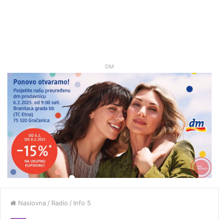
DM
Naslovna
/
Radio
/
Info 5