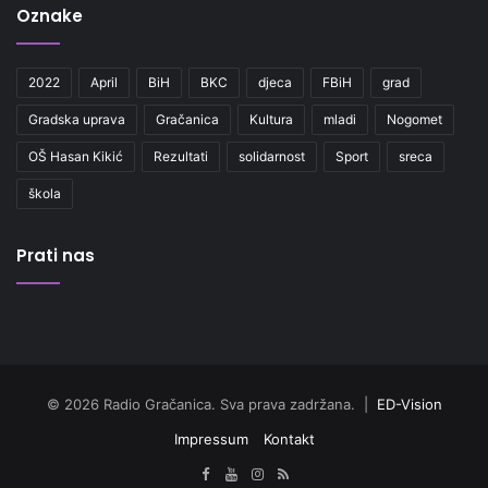
Oznake
2022
April
BiH
BKC
djeca
FBiH
grad
Gradska uprava
Gračanica
Kultura
mladi
Nogomet
OŠ Hasan Kikić
Rezultati
solidarnost
Sport
sreca
škola
Prati nas
© 2026 Radio Gračanica. Sva prava zadržana. |
ED-Vision
Impressum
Kontakt