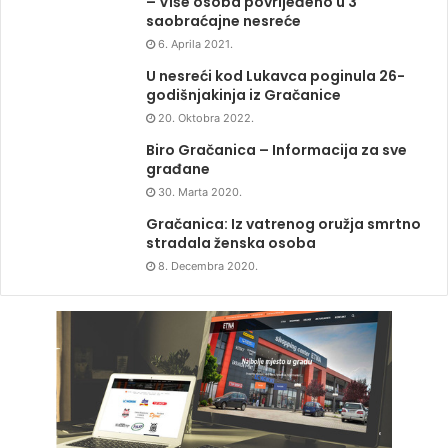
– Više osoba povrijeđeno u 3
saobraćajne nesreće
6. Aprila 2021.
U nesreći kod Lukavca poginula 26-
godišnjakinja iz Gračanice
20. Oktobra 2022.
Biro Gračanica – Informacija za sve
građane
30. Marta 2020.
Gračanica: Iz vatrenog oružja smrtno
stradala ženska osoba
8. Decembra 2020.