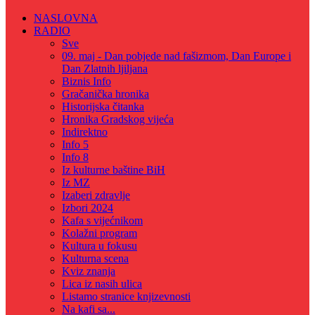
NASLOVNA
RADIO
Sve
09. maj - Dan pobjede nad fašizmom, Dan Europe i
Dan Zlatnih ljiljana
Biznis Info
Gračanička hronika
Historijska čitanka
Hronika Gradskog vijeća
Indirektno
Info 5
Info 8
Iz kulturne baštine BiH
Iz MZ
Izaberi zdravlje
Izbori 2024
Kafa s vijećnikom
Kolažni program
Kultura u fokusu
Kulturna scena
Kviz znanja
Lica iz nasih ulica
Listamo stranice knjizevnosti
Na kafi sa...