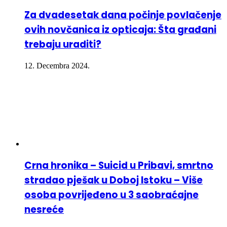
Za dvadesetak dana počinje povlačenje
ovih novčanica iz opticaja: Šta građani
trebaju uraditi?
12. Decembra 2024.
Crna hronika – Suicid u Pribavi, smrtno
stradao pješak u Doboj Istoku – Više
osoba povrijeđeno u 3 saobraćajne
nesreće