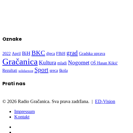
Oznake
BKC
grad
BiH
2022
April
djeca
FBiH
Gradska uprava
Gračanica
Kultura
Nogomet
mladi
OŠ Hasan Kikić
Sport
Rezultati
sreca
škola
solidarnost
Prati nas
© 2026 Radio Gračanica. Sva prava zadržana. |
ED-Vision
Impressum
Kontakt