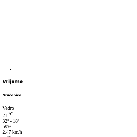
Vrijeme
Gračanica
Vedro
℃
21
32º - 18º
59%
2.47 km/h