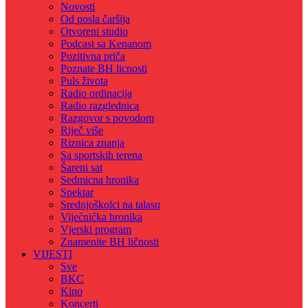
Novosti
Od posla čaršija
Otvoreni studio
Podcast sa Kenanom
Pozitivna priča
Poznate BH licnosti
Puls života
Radio ordinacija
Radio razglednica
Razgovor s povodom
Riječ više
Riznica znanja
Sa sportskih terena
Šareni sat
Sedmicna hronika
Spektar
Srednjoškolci na talasu
Vijećnićka hronika
Vjerski program
Znamenite BH ličnosti
VIJESTI
Sve
BKC
Kino
Koncerti