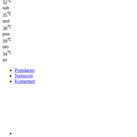
℃
32
sub
℃
35
ned
℃
38
pon
℃
39
uto
℃
34
sri
Popularno
Najnoviji
Komentari