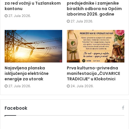
e
n
e
n
za red vožnji u Tuzlanskom
predsjednike i zamjenike
n
s
n
d
s
i
s
o
kantonu
biračkih odbora na Općim
i
n
i
w
izborima 2026. godine
n
n
n
)
27. Jula 2026.
n
e
n
e
w
e
27. Jula 2026.
w
w
w
w
i
w
i
n
i
n
d
n
d
o
d
o
w
o
w
)
w
)
)
Najavljena planska
Prva kulturno-privredna
isključenja električne
manifestacija „ČUVARICE
energije za utorak
TRADICIJE“ u Klokotnici
27. Jula 2026.
24. Jula 2026.
Facebook