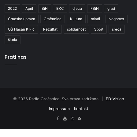
2022
April
BiH
BKC
djeca
FBiH
grad
Gradska uprava
Gračanica
Kultura
mladi
Nogomet
OŠ Hasan Kikić
Rezultati
solidarnost
Sport
sreca
škola
Prati nas
© 2026 Radio Gračanica. Sva prava zadržana. |
ED-Vision
Impressum
Kontakt