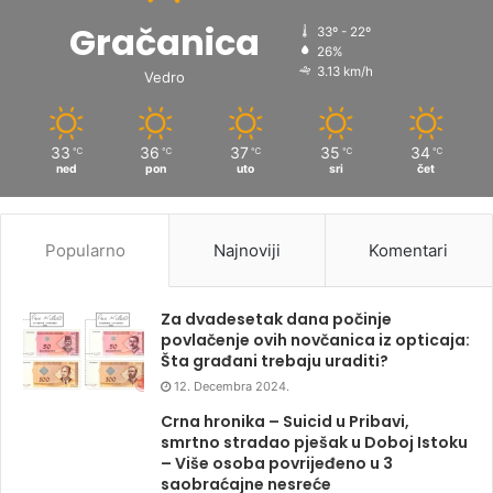
Gračanica
33º - 22º
26%
3.13 km/h
Vedro
33
36
37
35
34
℃
℃
℃
℃
℃
ned
pon
uto
sri
čet
Popularno
Najnoviji
Komentari
Za dvadesetak dana počinje
povlačenje ovih novčanica iz opticaja:
Šta građani trebaju uraditi?
12. Decembra 2024.
Crna hronika – Suicid u Pribavi,
smrtno stradao pješak u Doboj Istoku
– Više osoba povrijeđeno u 3
saobraćajne nesreće