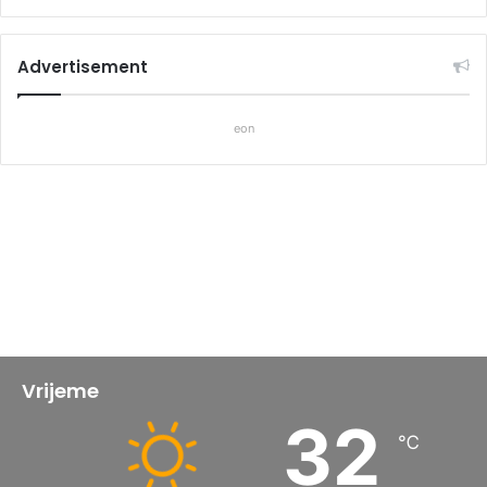
Advertisement
eon
Vrijeme
32
℃