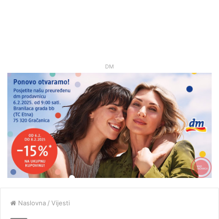
DM
Naslovna
/
Vijesti