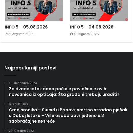
INFO 5 – 05.08.2026
INFO 5 – 04.08.2026.
5. Avgusta 2026.
4. Avgusta 2026.
Najpopularniji postovi
12. Decembra 2024.
Za dvadesetak dana počinje povlačenje ovih
novčanica iz opticaja: Šta građani trebaju uraditi?
6. Aprila 2021.
Crna hronika – Suicid u Pribavi, smrtno stradao pješak
u Doboj Istoku – Više osoba povrijeđeno u 3
saobraćajne nesreće
20. Oktobra 2022.