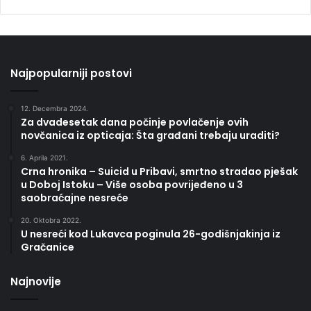
Najpopularniji postovi
12. Decembra 2024.
Za dvadesetak dana počinje povlačenje ovih
novčanica iz opticaja: Šta građani trebaju uraditi?
6. Aprila 2021.
Crna hronika – Suicid u Pribavi, smrtno stradao pješak
u Doboj Istoku – Više osoba povrijeđeno u 3
saobraćajne nesreće
20. Oktobra 2022.
U nesreći kod Lukavca poginula 26-godišnjakinja iz
Gračanice
Najnovije