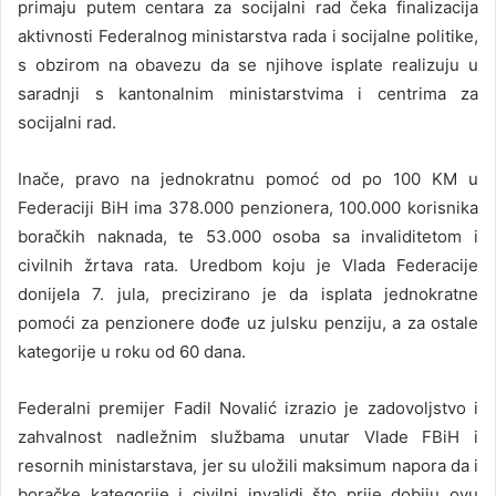
primaju putem centara za socijalni rad čeka finalizacija
aktivnosti Federalnog ministarstva rada i socijalne politike,
s obzirom na obavezu da se njihove isplate realizuju u
saradnji s kantonalnim ministarstvima i centrima za
socijalni rad.
Inače, pravo na jednokratnu pomoć od po 100 KM u
Federaciji BiH ima 378.000 penzionera, 100.000 korisnika
boračkih naknada, te 53.000 osoba sa invaliditetom i
civilnih žrtava rata. Uredbom koju je Vlada Federacije
donijela 7. jula, precizirano je da isplata jednokratne
pomoći za penzionere dođe uz julsku penziju, a za ostale
kategorije u roku od 60 dana.
Federalni premijer Fadil Novalić izrazio je zadovoljstvo i
zahvalnost nadležnim službama unutar Vlade FBiH i
resornih ministarstava, jer su uložili maksimum napora da i
boračke kategorije i civilni invalidi što prije dobiju ovu