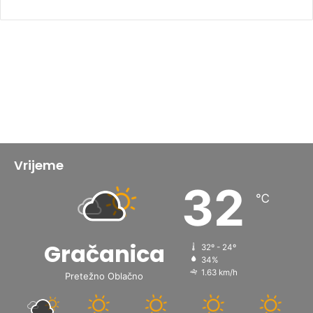
Vrijeme
32
℃
Gračanica
32º - 24º
34%
1.63 km/h
Pretežno Oblačno