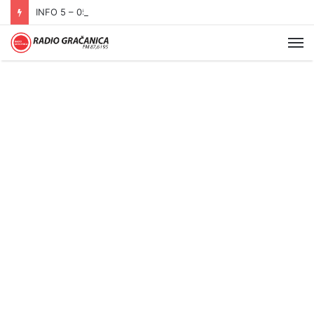
INFO 5 – 05.08.2026
Me