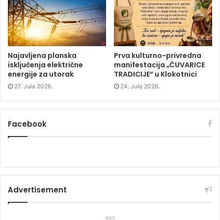
d
o
d
o
w
o
w
)
w
)
)
Najavljena planska
Prva kulturno-privredna
isključenja električne
manifestacija „ČUVARICE
energije za utorak
TRADICIJE“ u Klokotnici
27. Jula 2026.
24. Jula 2026.
Facebook
Advertisement
eon