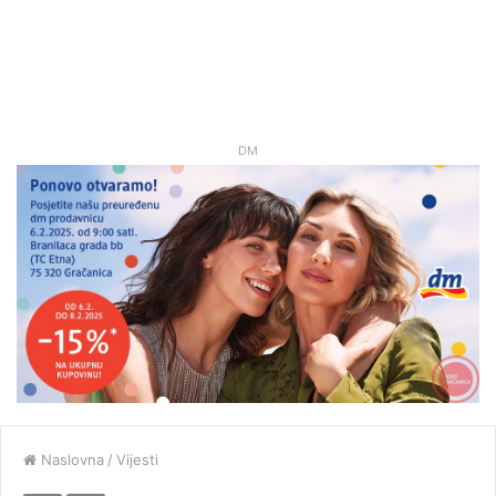
DM
Naslovna
/
Vijesti