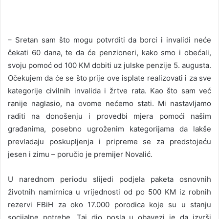
– Sretan sam što mogu potvrditi da borci i invalidi neće
čekati 60 dana, te da će penzioneri, kako smo i obećali,
svoju pomoć od 100 KM dobiti uz julske penzije 5. augusta.
Očekujem da će se što prije ove isplate realizovati i za sve
kategorije civilnih invalida i žrtve rata. Kao što sam već
ranije naglasio, na ovome nećemo stati. Mi nastavljamo
raditi na donošenju i provedbi mjera pomoći našim
građanima, posebno ugroženim kategorijama da lakše
prevladaju poskupljenja i pripreme se za predstojeću
jesen i zimu – poručio je premijer Novalić.
U narednom periodu slijedi podjela paketa osnovnih
životnih namirnica u vrijednosti od po 500 KM iz robnih
rezervi FBiH za oko 17.000 porodica koje su u stanju
socijalne potrebe. Taj dio posla u obavezi je da izvrši