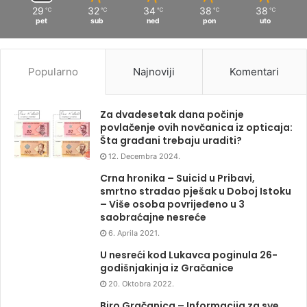
29
32
34
38
38
℃
℃
℃
℃
℃
pet
sub
ned
pon
uto
Popularno
Najnoviji
Komentari
Za dvadesetak dana počinje
povlačenje ovih novčanica iz opticaja:
Šta građani trebaju uraditi?
12. Decembra 2024.
Crna hronika – Suicid u Pribavi,
smrtno stradao pješak u Doboj Istoku
– Više osoba povrijeđeno u 3
saobraćajne nesreće
6. Aprila 2021.
U nesreći kod Lukavca poginula 26-
godišnjakinja iz Gračanice
20. Oktobra 2022.
Biro Gračanica – Informacija za sve