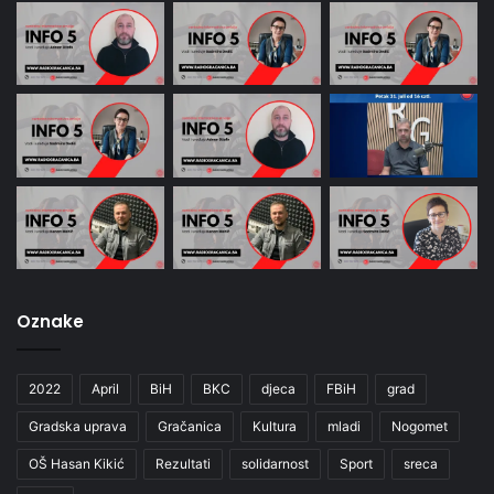
Oznake
2022
April
BiH
BKC
djeca
FBiH
grad
Gradska uprava
Gračanica
Kultura
mladi
Nogomet
OŠ Hasan Kikić
Rezultati
solidarnost
Sport
sreca